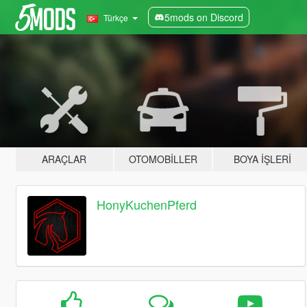
5mods on Discord
Türkçe
ARAÇLAR
OTOMOBILLER
BOYA İŞLERI
HonyKuchenPferd