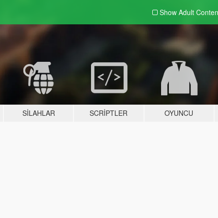
Show Adult
Conten
SILAHLAR
SCRIPTLER
OYUNCU