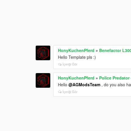
HonyKuchenPferd
»
Benefactor L30
Hello Template pls :)
İçeriği Gör
HonyKuchenPferd
»
Police Predato
Hello
@AGModsTeam
, do you also ha
İçeriği Gör