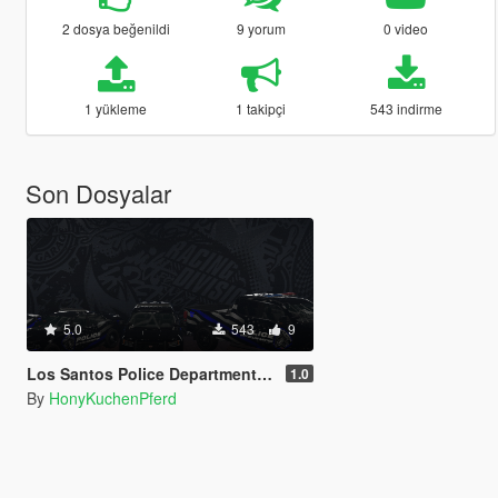
2 dosya beğenildi
9 yorum
0 video
1 yükleme
1 takipçi
543 indirme
Son Dosyalar
5.0
543
9
Los Santos Police Department - Fictitious design collection
1.0
By
HonyKuchenPferd