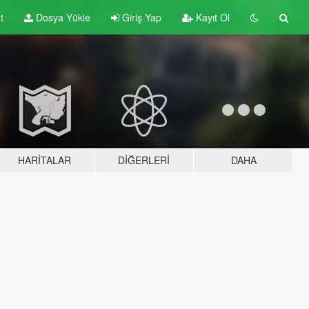
t
Dosya Yükle
Giriş Yap
Kayıt Ol
HARITALAR
DIĞERLERI
DAHA