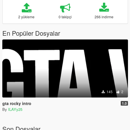
2 yükleme
0 takipçi
266 indirme
En Popüler Dosyalar
145
2
gta rocky intro
1.0
By
ILAYy25
Son Dosyalar