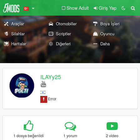
Show Adult
Giriş Yap
Araçlar
Otomobiller
Boya İşleri
Silahlar
Scriptler
Oyuncu
Haritalar
Diğerleri
Daha
ILAYy25
1 dosya beğenildi
1 yorum
2 video