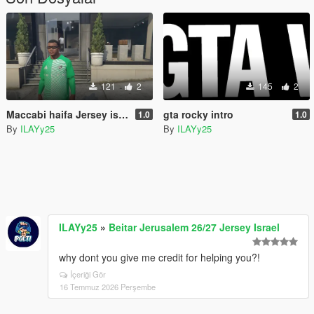
121
2
145
2
Maccabi haifa Jersey israel
gta rocky intro
1.0
1.0
By
ILAYy25
By
ILAYy25
ILAYy25
»
Beitar Jerusalem 26/27 Jersey Israel
why dont you give me credit for helping you?!
İçeriği Gör
16 Temmuz 2026 Perşembe