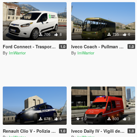
706
8
735
6
Ford Connect - Trasporto Farmaci (Paintjob | FiveM)
Iveco Coach - Pullman Esercito Italiano (Paintjob | FiveM)
1.0
1.0
By
ImWarrior
By
ImWarrior
678
5
5.0
600
3
Renault Clio V - Polizia Locale (Paintjob | FiveM)
Iveco Daily IV - Vigili del Fuoco 115 AF/UCL (Paintjob | FiveM)
1.0
1.0