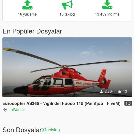
16 yükleme
16 takipçi
13.459 indirme
En Popüler Dosyalar
2.364
13
Eurocopter AS365 - Vigili del Fuoco 115 (Paintjob | FiveM)
1.0
By
ImWarrior
Son Dosyalar
(Genişlet)