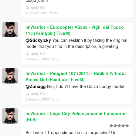
Good job!!!!
İçeriği Gör
28 Kasım 2021 Pazar
ImWarrior
»
Eurocopter AS365 - Vigili del Fuoco
115 (Paintjob | FiveM)
@StickyIcky
You can reskinn it by taking the original
model that you find in the description, a greeting
İçeriği Gör
2 Temmuz 2021 Cuma
ImWarrior
»
Peugeot 107 (2011) - ReSkin Without
Anime Girl (Paintjob | FiveM)
@Zonagg
Bro, I don't have the Dacia Lodgy model.
İçeriği Gör
2 Temmuz 2021 Cuma
ImWarrior
»
Lego City Police prisoner transporter
[ELS]
Bel lavoro! Troppo simpatico sto furgoncino! Un