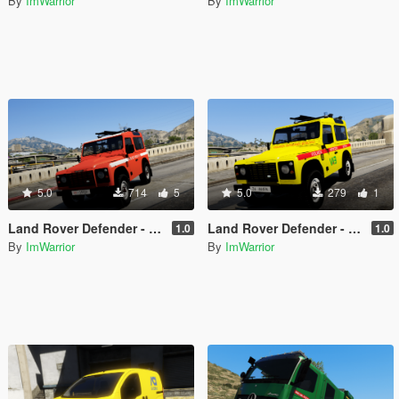
By
ImWarrior
By
ImWarrior
5.0
714
5
5.0
279
1
Land Rover Defender - Vigili del Fuoco 115 (Paintjob | FiveM)
Land Rover Defender - Vigilanza Antincendi Boschivi VAB (Paintjob | FiveM)
1.0
1.0
By
ImWarrior
By
ImWarrior