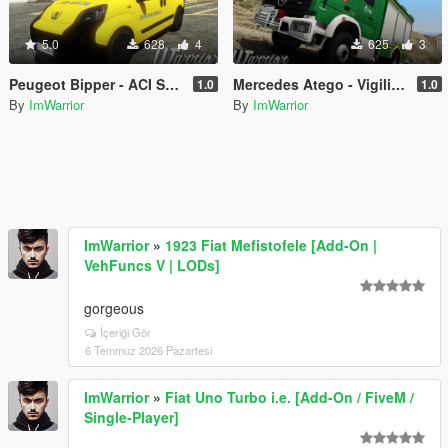
5.0
628
4
625
3
Peugeot Bipper - ACI Soccorso Stradale Officina Mobile (Paintjob | FiveM)
Mercedes Atego - Vigili del Fuoco 115 ex Forestale (Paintjob | FiveM)
1.0
1.0
By
ImWarrior
By
ImWarrior
ImWarrior
»
1923 Fiat Mefistofele [Add-On |
VehFuncs V | LODs]
gorgeous
İçeriği Gör
6 Temmuz 2026 Pazartesi
ImWarrior
»
Fiat Uno Turbo i.e. [Add-On / FiveM /
Single-Player]