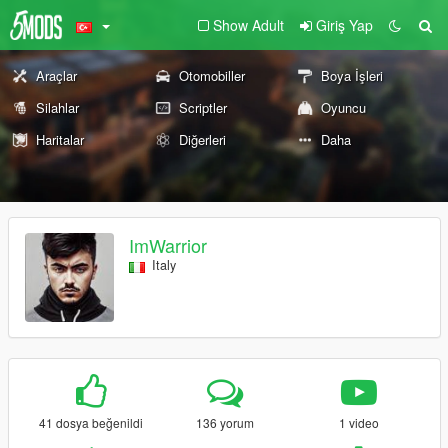
Show Adult
Giriş Yap
Araçlar
Otomobiller
Boya İşleri
Silahlar
Scriptler
Oyuncu
Haritalar
Diğerleri
Daha
ImWarrior
Italy
41 dosya beğenildi
136 yorum
1 video