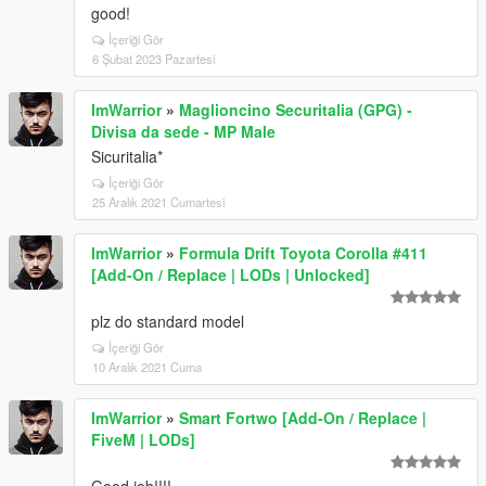
good!
İçeriği Gör
6 Şubat 2023 Pazartesi
ImWarrior
»
Maglioncino Securitalia (GPG) -
Divisa da sede - MP Male
Sicuritalia*
İçeriği Gör
25 Aralık 2021 Cumartesi
ImWarrior
»
Formula Drift Toyota Corolla #411
[Add-On / Replace | LODs | Unlocked]
plz do standard model
İçeriği Gör
10 Aralık 2021 Cuma
ImWarrior
»
Smart Fortwo [Add-On / Replace |
FiveM | LODs]