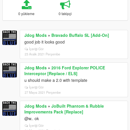
0 yükleme
0 takipçi
Jdog Mods
»
Bravado Buffalo SL [Add-On]
good job it looks good
İçeriği Gör
23 Aralık 2021 Perşembe
Jdog Mods
»
2016 Ford Explorer POLICE
Interceptor [Replace / ELS]
u should make a 2.0 with template
İçeriği Gör
27 Mayıs 2021 Perşembe
Jdog Mods
»
JoBuilt Phantom & Rubble
Improvements Pack [Replace]
@w.. ok
İçeriği Gör