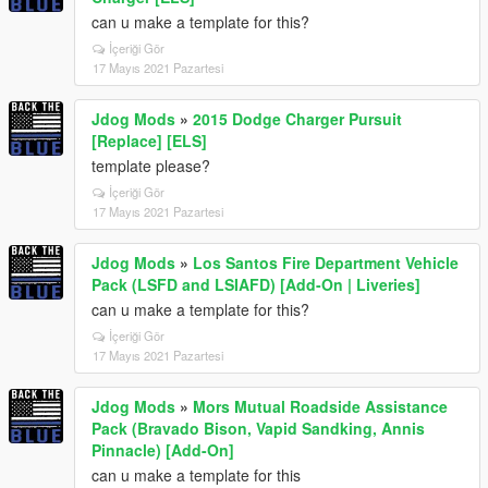
can u make a template for this?
İçeriği Gör
17 Mayıs 2021 Pazartesi
Jdog Mods
»
2015 Dodge Charger Pursuit
[Replace] [ELS]
template please?
İçeriği Gör
17 Mayıs 2021 Pazartesi
Jdog Mods
»
Los Santos Fire Department Vehicle
Pack (LSFD and LSIAFD) [Add-On | Liveries]
can u make a template for this?
İçeriği Gör
17 Mayıs 2021 Pazartesi
Jdog Mods
»
Mors Mutual Roadside Assistance
Pack (Bravado Bison, Vapid Sandking, Annis
Pinnacle) [Add-On]
can u make a template for this