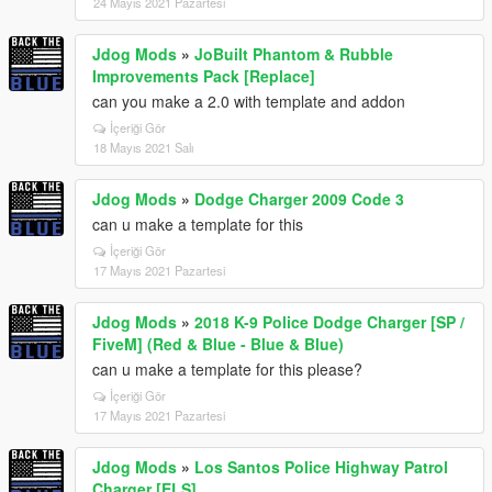
24 Mayıs 2021 Pazartesi
Jdog Mods
»
JoBuilt Phantom & Rubble
Improvements Pack [Replace]
can you make a 2.0 with template and addon
İçeriği Gör
18 Mayıs 2021 Salı
Jdog Mods
»
Dodge Charger 2009 Code 3
can u make a template for this
İçeriği Gör
17 Mayıs 2021 Pazartesi
Jdog Mods
»
2018 K-9 Police Dodge Charger [SP /
FiveM] (Red & Blue - Blue & Blue)
can u make a template for this please?
İçeriği Gör
17 Mayıs 2021 Pazartesi
Jdog Mods
»
Los Santos Police Highway Patrol
Charger [ELS]