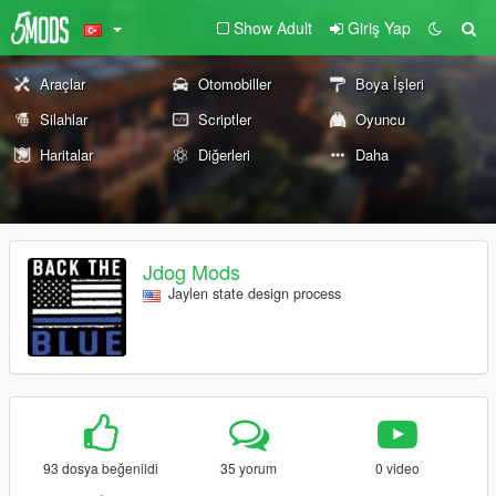
Show Adult
Giriş Yap
Araçlar
Otomobiller
Boya İşleri
Silahlar
Scriptler
Oyuncu
Haritalar
Diğerleri
Daha
Jdog Mods
Jaylen state design process
93 dosya beğenildi
35 yorum
0 video