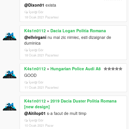
@Dixon01
exista
İçeriği Gör
18 Ocak 2021 Pazartesi
K4s1n0112
»
Dacia Logan Politia Romana
@ellvirgani
nu mai zic nimiec, esti dizaignar de
duminica
İçeriği Gör
18 Ocak 2021 Pazartesi
K4s1n0112
»
Hungarian Police Audi A8
GOOD
İçeriği Gör
11 Ocak 2021 Pazartesi
K4s1n0112
»
2019 Dacia Duster Politia Romana
[new design]
@Aitilop01
s-a facut de mult timp
İçeriği Gör
10 Ocak 2021 Pazar