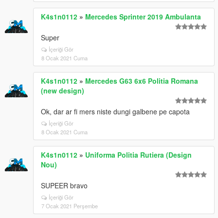
K4s1n0112
»
Mercedes Sprinter 2019 Ambulanta
Super
İçeriği Gör
8 Ocak 2021 Cuma
K4s1n0112
»
Mercedes G63 6x6 Politia Romana
(new design)
Ok, dar ar fi mers niste dungi galbene pe capota
İçeriği Gör
8 Ocak 2021 Cuma
K4s1n0112
»
Uniforma Politia Rutiera (Design
Nou)
SUPEER bravo
İçeriği Gör
7 Ocak 2021 Perşembe