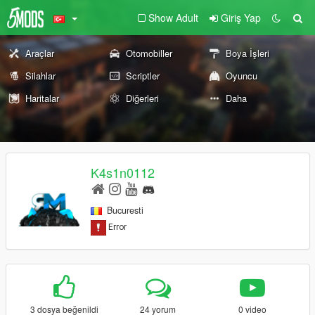
Show Adult
Giriş Yap
Araçlar
Otomobiller
Boya İşleri
Silahlar
Scriptler
Oyuncu
Haritalar
Diğerleri
Daha
K4s1n0112
Bucuresti
3 dosya beğenildi
24 yorum
0 video