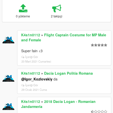
0 yükleme
2 takipçi
K4s1n0112
»
Flight Captain Costume for MP Male
and Female
Super fain <3
İçeriği Gör
20 Mart 2021 Cumartesi
K4s1n0112
»
Dacia Logan Politia Romana
@Igor_Kozlovskiy
da
İçeriği Gör
29 Ocak 2021 Cuma
K4s1n0112
»
2018 Dacia Logan - Romanian
Jandarmeria