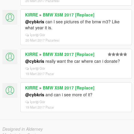
20 Mart 2017 Pazartesi
KIRRE
»
BMW X5M 2017 [Replace]
@cybkris
can I see pictures of the bmw m3? Like
what year it is.
İçeriği Gör
20 Mart 2017 Pazartesi
KIRRE
»
BMW X5M 2017 [Replace]
@cybkris
really want the car where can i donate?
İçeriği Gör
19 Mart 2017 Pazar
KIRRE
»
BMW X5M 2017 [Replace]
@cybkris
and can i see more of it?
İçeriği Gör
19 Mart 2017 Pazar
Designed in Alderney