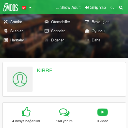
Show Adult
Giriş Yap
Araçlar
Otomobiller
Boya İşleri
Silahlar
Scriptler
Oyuncu
Haritalar
Diğerleri
Daha
KIRRE
4 dosya beğenildi
160 yorum
0 video