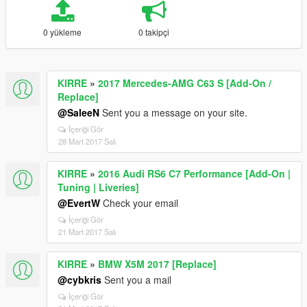
0 yükleme
0 takipçi
KIRRE
»
2017 Mercedes-AMG C63 S [Add-On /
Replace]
@SaleeN
Sent you a message on your site.
İçeriği Gör
28 Mart 2017 Salı
KIRRE
»
2016 Audi RS6 C7 Performance [Add-On |
Tuning | Liveries]
@EvertW
Check your email
İçeriği Gör
21 Mart 2017 Salı
KIRRE
»
BMW X5M 2017 [Replace]
@cybkris
Sent you a mail
İçeriği Gör