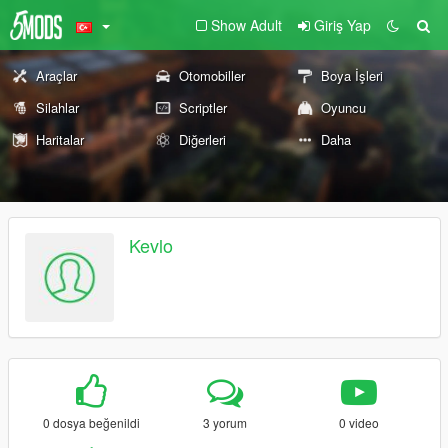
Show Adult
Giriş Yap
Araçlar
Otomobiller
Boya İşleri
Silahlar
Scriptler
Oyuncu
Haritalar
Diğerleri
Daha
Kevlo
0 dosya beğenildi
3 yorum
0 video