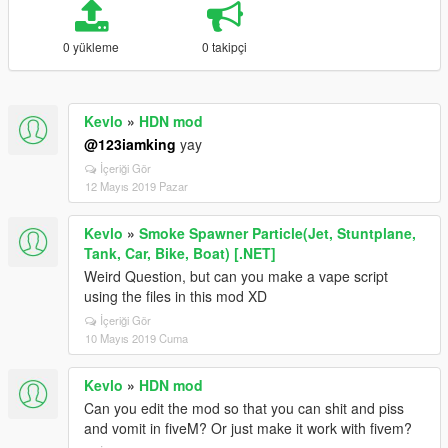
0 yükleme
0 takipçi
Kevlo
»
HDN mod
@123iamking
yay
İçeriği Gör
12 Mayıs 2019 Pazar
Kevlo
»
Smoke Spawner Particle(Jet, Stuntplane,
Tank, Car, Bike, Boat) [.NET]
Weird Question, but can you make a vape script
using the files in this mod XD
İçeriği Gör
10 Mayıs 2019 Cuma
Kevlo
»
HDN mod
Can you edit the mod so that you can shit and piss
and vomit in fiveM? Or just make it work with fivem?