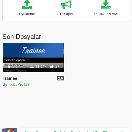
1 yükleme
1 takipçi
11.947 indirme
Son Dosyalar
5.0
11.947
27
Trainee
2.6
By
KubaPro123