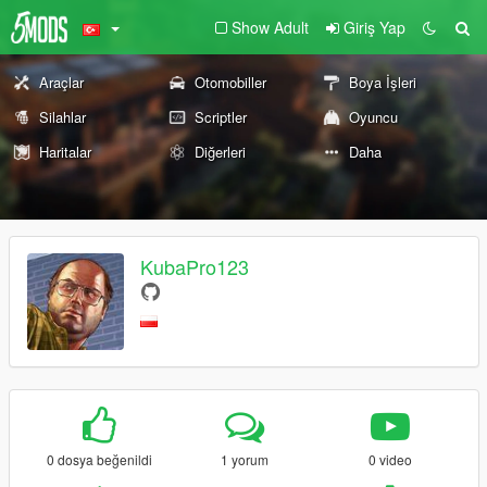
Show Adult
Giriş Yap
Araçlar
Otomobiller
Boya İşleri
Silahlar
Scriptler
Oyuncu
Haritalar
Diğerleri
Daha
KubaPro123
0 dosya beğenildi
1 yorum
0 video