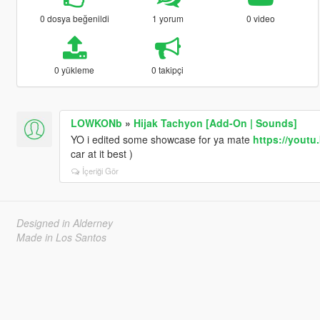
0 dosya beğenildi
1 yorum
0 video
0 yükleme
0 takipçi
LOWKONb
»
Hijak Tachyon [Add-On | Sounds]
YO i edited some showcase for ya mate
https://yout
car at it best )
İçeriği Gör
Designed in Alderney
Made in Los Santos