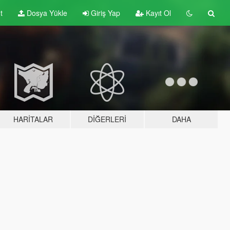
t
Dosya Yükle
Giriş Yap
Kayıt Ol
HARITALAR
DIĞERLERI
DAHA