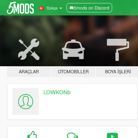
5mods on Discord
Türkçe
ARAÇLAR
OTOMOBILLER
BOYA İŞLERI
LOWKONb