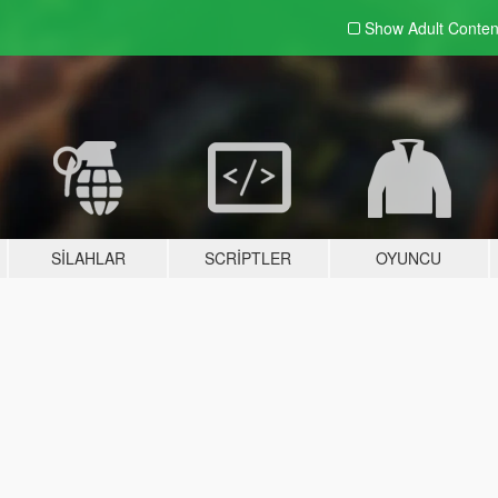
Show Adult
Conten
SILAHLAR
SCRIPTLER
OYUNCU