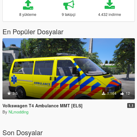
8 yükleme
9 takipçi
4.432 indirme
En Popüler Dosyalar
3.5
1.164
12
Volkswagen T4 Ambulance MMT [ELS]
1.1
By
NLmodding
Son Dosyalar