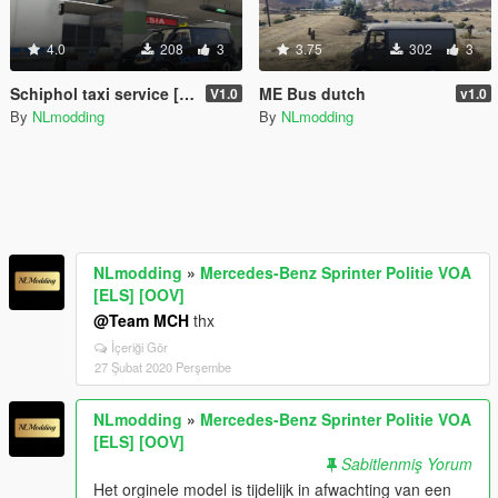
4.0
208
3
3.75
302
3
Schiphol taxi service [ADD-ON/Replace]
ME Bus dutch
V1.0
v1.0
By
NLmodding
By
NLmodding
NLmodding
»
Mercedes-Benz Sprinter Politie VOA
[ELS] [OOV]
@Team MCH
thx
İçeriği Gör
27 Şubat 2020 Perşembe
NLmodding
»
Mercedes-Benz Sprinter Politie VOA
[ELS] [OOV]
Sabitlenmiş Yorum
Het orginele model is tijdelijk in afwachting van een