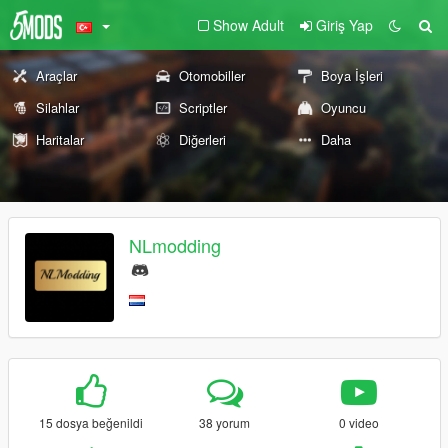
Show Adult
Giriş Yap
Araçlar
Otomobiller
Boya İşleri
Silahlar
Scriptler
Oyuncu
Haritalar
Diğerleri
Daha
NLmodding
15 dosya beğenildi
38 yorum
0 video