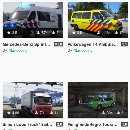
3.5
874
7
3.5
1.164
12
Mercedes-Benz Sprinter Politie VOA [ELS] [OOV]
Volkswagen T4 Ambulance MMT [ELS]
V1.0
1.1
By
NLmodding
By
NLmodding
4.88
791
14
394
6
Simon Loos Truck/Trailer Paintjob pack
VeiligheidsRegio Touran V1.0 [ELS]
2.0
1.0