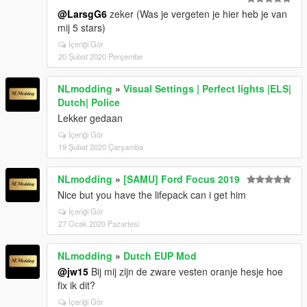
@LarsgG6
zeker (Was je vergeten je hier heb je van
mij 5 stars)
İçeriği Gör
20 Şubat 2020 Perşembe
NLmodding
»
Visual Settings | Perfect lights |ELS|
Dutch| Police
Lekker gedaan
İçeriği Gör
19 Şubat 2020 Çarşamba
NLmodding
»
[SAMU] Ford Focus 2019
Nice but you have the lifepack can i get him
İçeriği Gör
27 Ocak 2020 Pazartesi
NLmodding
»
Dutch EUP Mod
@jw15
Bij mij zijn de zware vesten oranje hesje hoe
fix ik dit?
İçeriği Gör