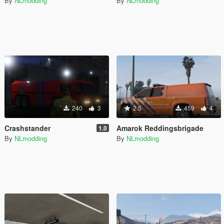
By
NLmodding
By
NLmodding
240
3
2.5
459
4
Crashstander
Amarok Reddingsbrigade
1.0
By
NLmodding
By
NLmodding