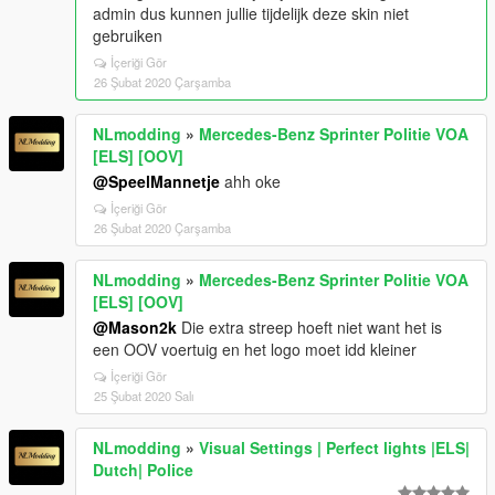
admin dus kunnen jullie tijdelijk deze skin niet
gebruiken
İçeriği Gör
26 Şubat 2020 Çarşamba
NLmodding
»
Mercedes-Benz Sprinter Politie VOA
[ELS] [OOV]
@SpeelMannetje
ahh oke
İçeriği Gör
26 Şubat 2020 Çarşamba
NLmodding
»
Mercedes-Benz Sprinter Politie VOA
[ELS] [OOV]
@Mason2k
Die extra streep hoeft niet want het is
een OOV voertuig en het logo moet idd kleiner
İçeriği Gör
25 Şubat 2020 Salı
NLmodding
»
Visual Settings | Perfect lights |ELS|
Dutch| Police