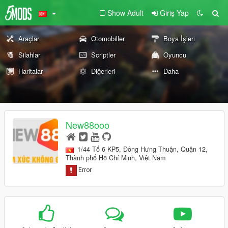
Show Adult
Giriş Yap
Araçlar
Otomobiller
Boya İşleri
Silahlar
Scriptler
Oyuncu
Haritalar
Diğerleri
Daha
New88ooo
1/44 Tổ 6 KP5, Đông Hưng Thuận, Quận 12,
Thành phố Hồ Chí Minh, Việt Nam