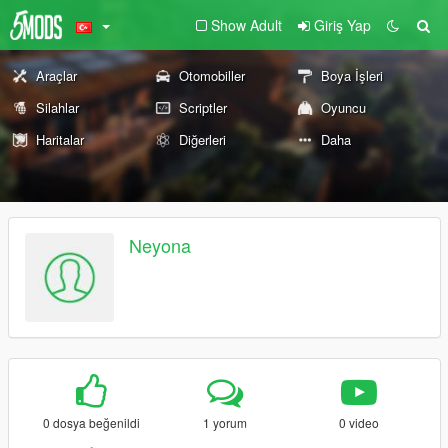
Show Adult
Giriş Yap
Araçlar
Otomobiller
Boya İşleri
Silahlar
Scriptler
Oyuncu
Haritalar
Diğerleri
Daha
Neyona
0 dosya beğenildi
1 yorum
0 video