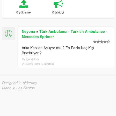
0 yükleme
0 takipçi
Neyona
»
Türk Ambulansı - Turkish Ambulance -
Mercedes Sprinter
Arka Kapıları Açılıyor mu ? En Fazla Kaç Kişi
Binebiliyor ?
İçeriği Gör
26 Ocak 2019 Cumartesi
Designed in Alderney
Made in Los Santos