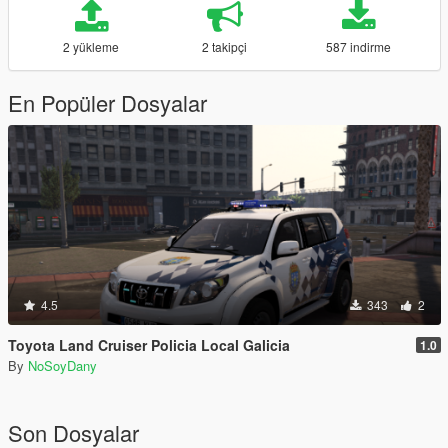
2 yükleme
2 takipçi
587 indirme
En Popüler Dosyalar
4.5
343
2
Toyota Land Cruiser Policia Local Galicia
1.0
By
NoSoyDany
Son Dosyalar