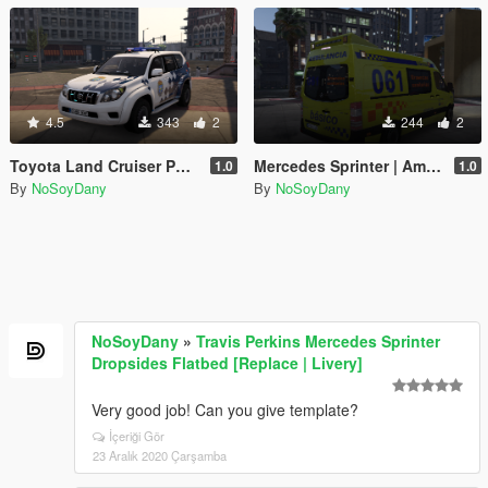
4.5
343
2
244
2
Toyota Land Cruiser Policia Local Galicia
Mercedes Sprinter | Ambulacia SVB Galicia
1.0
1.0
By
NoSoyDany
By
NoSoyDany
NoSoyDany
»
Travis Perkins Mercedes Sprinter
Dropsides Flatbed [Replace | Livery]
Very good job! Can you give template?
İçeriği Gör
23 Aralık 2020 Çarşamba