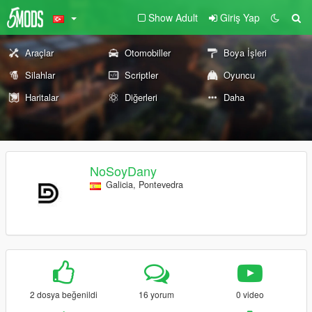
Show Adult
Giriş Yap
Araçlar
Otomobiller
Boya İşleri
Silahlar
Scriptler
Oyuncu
Haritalar
Diğerleri
Daha
NoSoyDany
Galicia, Pontevedra
2 dosya beğenildi
16 yorum
0 video