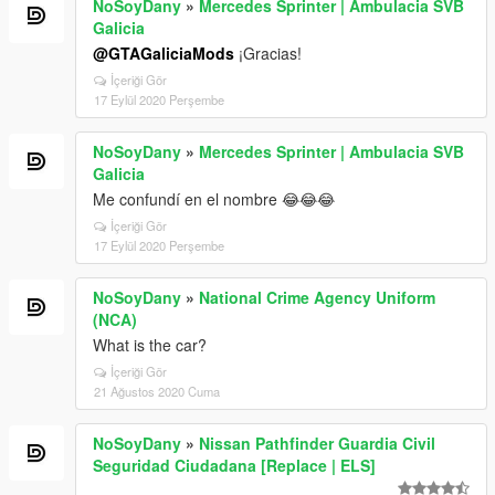
NoSoyDany
»
Mercedes Sprinter | Ambulacia SVB
Galicia
@GTAGaliciaMods
¡Gracias!
İçeriği Gör
17 Eylül 2020 Perşembe
NoSoyDany
»
Mercedes Sprinter | Ambulacia SVB
Galicia
Me confundí en el nombre 😂😂😂
İçeriği Gör
17 Eylül 2020 Perşembe
NoSoyDany
»
National Crime Agency Uniform
(NCA)
What is the car?
İçeriği Gör
21 Ağustos 2020 Cuma
NoSoyDany
»
Nissan Pathfinder Guardia Civil
Seguridad Ciudadana [Replace | ELS]