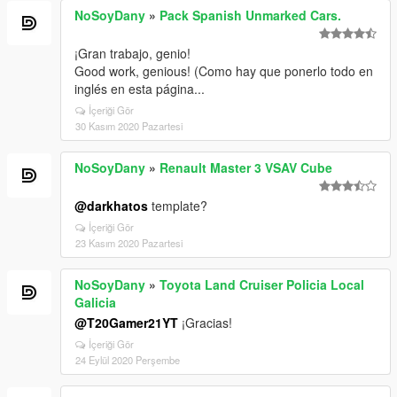
NoSoyDany
»
Pack Spanish Unmarked Cars.
¡Gran trabajo, genio!
Good work, genious! (Como hay que ponerlo todo en
inglés en esta página...
İçeriği Gör
30 Kasım 2020 Pazartesi
NoSoyDany
»
Renault Master 3 VSAV Cube
@darkhatos
template?
İçeriği Gör
23 Kasım 2020 Pazartesi
NoSoyDany
»
Toyota Land Cruiser Policia Local
Galicia
@T20Gamer21YT
¡Gracias!
İçeriği Gör
24 Eylül 2020 Perşembe