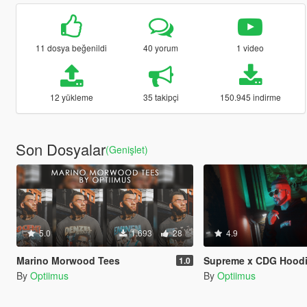
11 dosya beğenildi
40 yorum
1 video
12 yükleme
35 takipçi
150.945 indirme
Son Dosyalar
(Genişlet)
5.0
1.693
28
4.9
Marino Morwood Tees
Supreme x CDG Hood
1.0
By
Optiimus
By
Optiimus