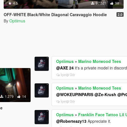
4.5
97.521
98
OFF-WHITE Black/White Diagonal Caravaggio Hoodie
2.0
By
Optiimus
Optiimus
»
Marino Morwood Tees
@AXE 24
it's a private model in discor
İçeriği Gör
Optiimus
»
Marino Morwood Tees
@WOKEUPINPARIS
@Ze-Krush
@Pr0
1.279
14
İçeriği Gör
ie
Optiimus
»
Franklin Face Tattoo Lil U
@Roberteazy13
Appreciate it.