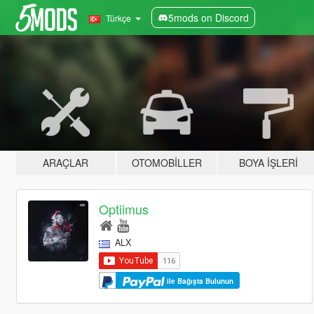
5mods on Discord
Türkçe
ARAÇLAR
OTOMOBILLER
BOYA İŞLERI
Optiimus
ALX
ile Bağışta Bulunun