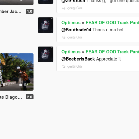
@Ze-Krush
Thanks g, I got one quest
İçeriği Gör
er Jacket
1.0
Optiimus
»
FEAR OF GOD Track Pan
@Southsde04
Thank u ma boi
İçeriği Gör
Optiimus
»
FEAR OF GOD Track Pan
@BeeberIsBack
Appreciate it
İçeriği Gör
97.521
98
avaggio Hoodie
2.0