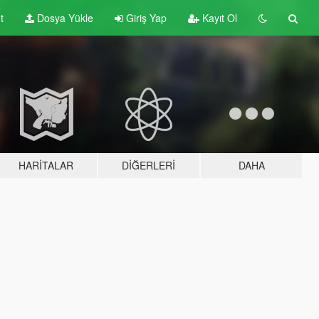
t
Dosya Yükle
Giriş Yap
Kayıt Ol
HARITALAR
DIĞERLERI
DAHA