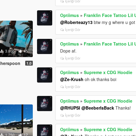
İçeriği Gör
Optiimus
»
Franklin Face Tattoo Lil U
@Roberteazy13
btw my g where u got 
İçeriği Gör
Optiimus
»
Franklin Face Tattoo Lil U
Dope af.
3.806
45
İçeriği Gör
therspoon
1.0
Optiimus
»
Supreme x CDG Hoodie
@Ze-Krush
oh ok thanks boi
İçeriği Gör
Optiimus
»
Supreme x CDG Hoodie
@RHUPSI
@BeeberIsBack
Thanks!
İçeriği Gör
Optiimus
»
Supreme x CDG Hoodie
1.750
12