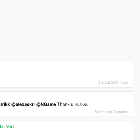
d
2 Şubat 2020 Pazar
trikk
@alexaskrr
@NGame
Thank u 🙏🙏🙏
1 Şubat 2020 Cumartesi
zi Vert