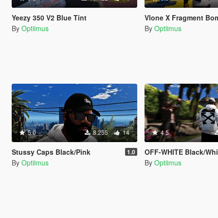
Yeezy 350 V2 Blue Tint
Vlone X Fragment Bomb
By
Optiimus
By
Optiimus
5.0
8.255
14
4.5
Stussy Caps Black/Pink
OFF-WHITE Black/White Diagonal Car
1.0
By
Optiimus
By
Optiimus