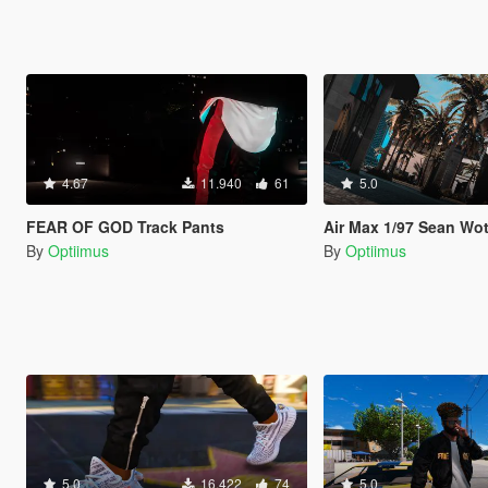
4.67
11.940
61
5.0
FEAR OF GOD Track Pants
Air Max 1/97 Sean Wo
By
Optiimus
By
Optiimus
5.0
16.422
74
5.0