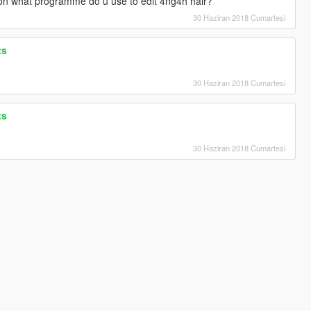
ion what programme do u use to edit 4ng4h hair?
30 Haziran 2018 Cumartesi
ts
30 Haziran 2018 Cumartesi
ts
30 Haziran 2018 Cumartesi