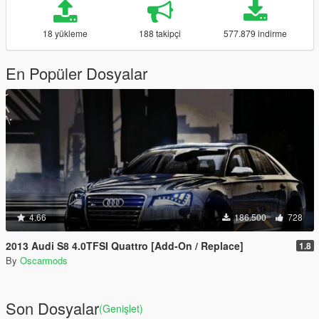
18 yükleme
188 takipçi
577.879 indirme
En Popüler Dosyalar
4.66
186.500
728
2013 Audi S8 4.0TFSI Quattro [Add-On / Replace]
1.8
By
Oscarmods
Son Dosyalar
(Genişlet)