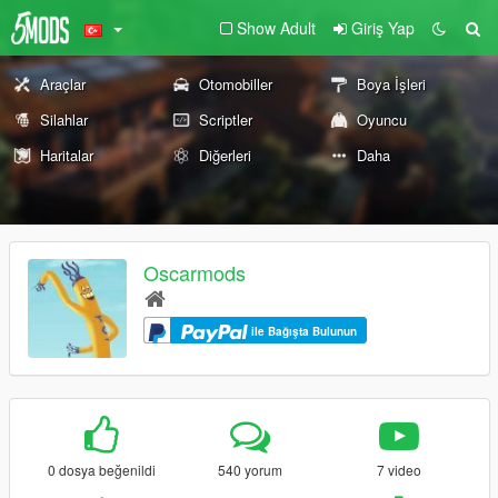
Show Adult
Giriş Yap
Araçlar
Otomobiller
Boya İşleri
Silahlar
Scriptler
Oyuncu
Haritalar
Diğerleri
Daha
Oscarmods
ile Bağışta Bulunun
0 dosya beğenildi
540 yorum
7 video