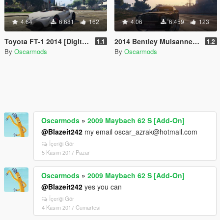
4.64
6.681
162
4.06
6.459
123
Toyota FT-1 2014 [Digital Dials | Spoiler]
2014 Bentley Mulsanne [Add-On]
1.1
1.2
By
Oscarmods
By
Oscarmods
Oscarmods
»
2009 Maybach 62 S [Add-On]
@Blazeit242
my email oscar_azrak@hotmail.com
İçeriği Gör
5 Kasım 2017 Pazar
Oscarmods
»
2009 Maybach 62 S [Add-On]
@Blazeit242
yes you can
İçeriği Gör
4 Kasım 2017 Cumartesi