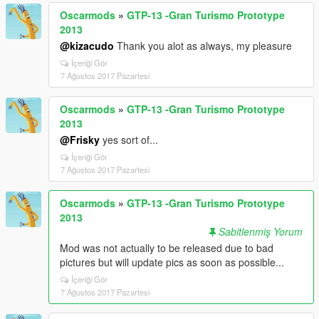
Oscarmods
»
GTP-13 -Gran Turismo Prototype
2013
@kizacudo
Thank you alot as always, my pleasure
İçeriği Gör
7 Ağustos 2017 Pazartesi
Oscarmods
»
GTP-13 -Gran Turismo Prototype
2013
@Frisky
yes sort of...
İçeriği Gör
7 Ağustos 2017 Pazartesi
Oscarmods
»
GTP-13 -Gran Turismo Prototype
2013
Sabitlenmiş Yorum
Mod was not actually to be released due to bad
pictures but will update pics as soon as possible...
İçeriği Gör
7 Ağustos 2017 Pazartesi