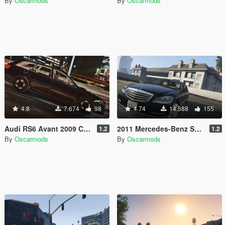
By
Oscarmods
By
Oscarmods
4.8
7.674
98
4.74
14.588
155
Audi RS6 Avant 2009 C6 [Add-On | Tuning]
2011 Mercedes-Benz S600 Guard Pullman
1.2
1.2
By
Oscarmods
By
Oscarmods