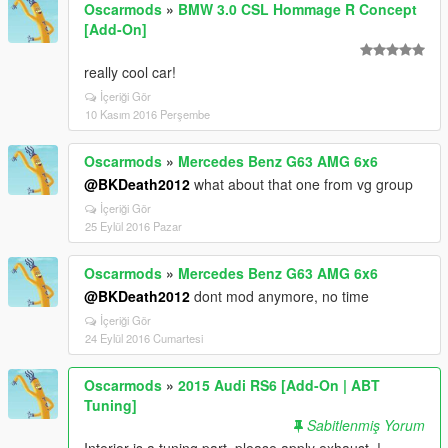
Oscarmods
»
BMW 3.0 CSL Hommage R Concept
[Add-On]
really cool car!
İçeriği Gör
10 Kasım 2016 Perşembe
Oscarmods
»
Mercedes Benz G63 AMG 6x6
@BKDeath2012
what about that one from vg group
İçeriği Gör
25 Eylül 2016 Pazar
Oscarmods
»
Mercedes Benz G63 AMG 6x6
@BKDeath2012
dont mod anymore, no time
İçeriği Gör
24 Eylül 2016 Cumartesi
Oscarmods
»
2015 Audi RS6 [Add-On | ABT
Tuning]
Sabitlenmiş Yorum