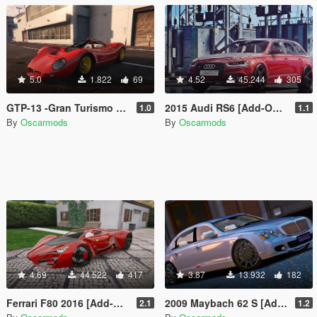
5.0
1.822
69
4.52
45.244
305
GTP-13 -Gran Turismo Prototype 2013
2015 Audi RS6 [Add-On | ABT Tuning]
1.0
1.1
By
Oscarmods
By
Oscarmods
4.69
44.522
417
3.87
13.932
182
Ferrari F80 2016 [Add-On | Tuning | Digital Dials]
2009 Maybach 62 S [Add-On]
2.1
1.2