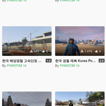
By
PHANTOM 19
By
PHANTOM 19
633
2
1.476
6
한국 해양경찰 고속단정 Korea Coast Guard High Speed Boat
한국 경찰 제복 Korea Police Uniform
1.0
2.0
By
PHANTOM 19
By
PHANTOM 19