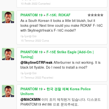
10 Aralık 2022 Cumartesi
PHANTOM 19
»
F-15K: ROKAF
As a South Korean it looks a little bit bluish, but it
looks great! Next time could you make ROKAF F-16C
with Skylinegtrfreak’s F-16C model?
İçeriği Gör
15 Temmuz 2022 Cuma
PHANTOM 19
»
F-15E Strike Eagle [Add-On |
Tuning]
@SkylineGTRFreak
Afterburner is not working. It is
black bit flyable. Do I need to install a mod?
İçeriği Gör
11 Temmuz 2022 Pazartesi
PHANTOM 19
»
한국 경찰 제복 Korea Police
Uniform
@MACKMIN
이미 조끼 제작된거 있습니다. 디스코드
PHANTOM19 #4186 으로 문의주세요.