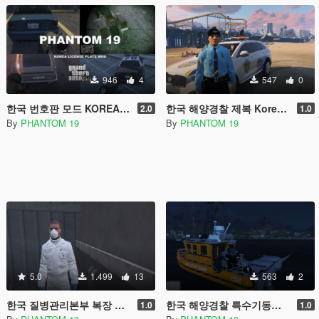
946
4
547
0
한국 번호판 모드 KOREA LICENSE PLATE MOD
한국 해양경찰 제복 Korea Coast Guard Uniform
2.0
1.0
By
PHANTOM 19
By
PHANTOM 19
5.0
1.499
13
563
2
한국 질병관리본부 복장 Korea CDC Uniform
한국 해양경찰 특수기동대 진압복 Korea Coast Guard Swat Uniform
1.0
1.0