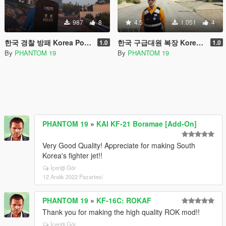
987
8
4.5
1.051
4
한국 경찰 방패 Korea Police Shield [OIV]
한국 구급대원 복장 Korea Paramedic Uniform
1.0
1.0
By
PHANTOM 19
By
PHANTOM 19
PHANTOM 19
»
KAI KF-21 Boramae [Add-On]
Very Good Quality! Appreciate for making South
Korea's fighter jet!!
İçeriği Gör
12 Aralık 2022 Pazartesi
PHANTOM 19
»
KF-16C: ROKAF
Thank you for making the high quality ROK mod!!
İçeriği Gör