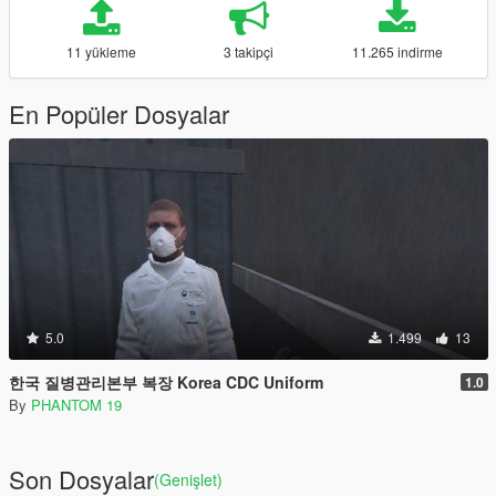
11 yükleme
3 takipçi
11.265 indirme
En Popüler Dosyalar
5.0
1.499
13
한국 질병관리본부 복장 Korea CDC Uniform
1.0
By
PHANTOM 19
Son Dosyalar
(Genişlet)