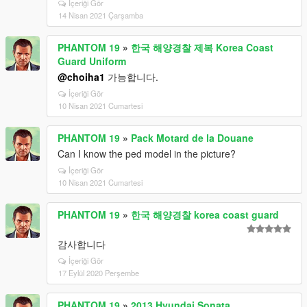
İçeriği Gör
14 Nisan 2021 Çarşamba
PHANTOM 19
»
한국 해양경찰 제복 Korea Coast
Guard Uniform
@choiha1
가능합니다.
İçeriği Gör
10 Nisan 2021 Cumartesi
PHANTOM 19
»
Pack Motard de la Douane
Can I know the ped model in the picture?
İçeriği Gör
10 Nisan 2021 Cumartesi
PHANTOM 19
»
한국 해양경찰 korea coast guard
감사합니다
İçeriği Gör
17 Eylül 2020 Perşembe
PHANTOM 19
»
2013 Hyundai Sonata