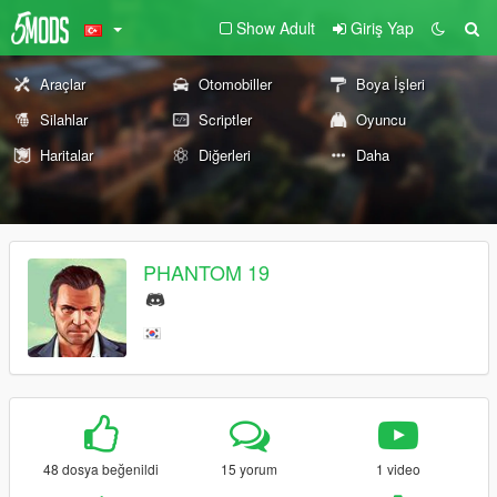
Show Adult
Giriş Yap
Araçlar
Otomobiller
Boya İşleri
Silahlar
Scriptler
Oyuncu
Haritalar
Diğerleri
Daha
PHANTOM 19
48 dosya beğenildi
15 yorum
1 video