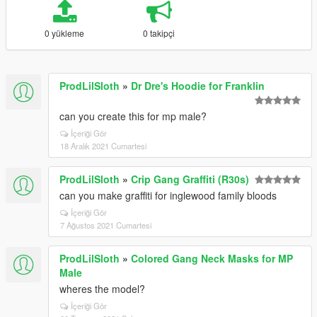
0 yükleme
0 takipçi
ProdLilSloth
»
Dr Dre's Hoodie for Franklin
can you create this for mp male?
İçeriği Gör
18 Aralık 2021 Cumartesi
ProdLilSloth
»
Crip Gang Graffiti (R30s)
can you make graffiti for inglewood family bloods
İçeriği Gör
7 Ağustos 2021 Cumartesi
ProdLilSloth
»
Colored Gang Neck Masks for MP
Male
wheres the model?
İçeriği Gör