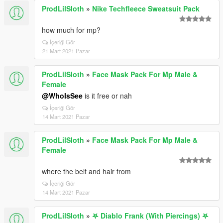
ProdLilSloth
»
Nike Techfleece Sweatsuit Pack
how much for mp?
İçeriği Gör
21 Mart 2021 Pazar
ProdLilSloth
»
Face Mask Pack For Mp Male &
Female
@WhoIsSee
is it free or nah
İçeriği Gör
14 Mart 2021 Pazar
ProdLilSloth
»
Face Mask Pack For Mp Male &
Female
where the belt and hair from
İçeriği Gör
14 Mart 2021 Pazar
ProdLilSloth
»
𖤐 Diablo Frank (With Piercings) 𖤐