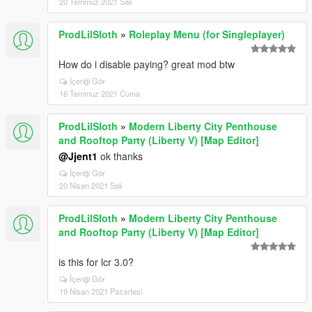
20 Temmuz 2021 Salı
ProdLilSloth
»
Roleplay Menu (for Singleplayer)
How do i disable paying? great mod btw
İçeriği Gör
16 Temmuz 2021 Cuma
ProdLilSloth
»
Modern Liberty City Penthouse
and Rooftop Party (Liberty V) [Map Editor]
@Jjent1
ok thanks
İçeriği Gör
20 Nisan 2021 Salı
ProdLilSloth
»
Modern Liberty City Penthouse
and Rooftop Party (Liberty V) [Map Editor]
is this for lcr 3.0?
İçeriği Gör
19 Nisan 2021 Pazartesi