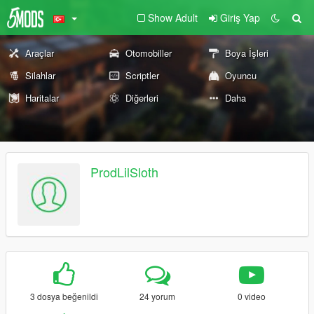
Show Adult
Giriş Yap
Araçlar
Otomobiller
Boya İşleri
Silahlar
Scriptler
Oyuncu
Haritalar
Diğerleri
Daha
ProdLilSloth
3 dosya beğenildi
24 yorum
0 video