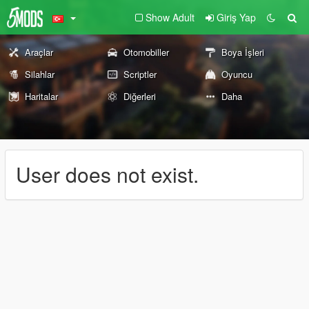
Show Adult
Giriş Yap
Araçlar
Otomobiller
Boya İşleri
Silahlar
Scriptler
Oyuncu
Haritalar
Diğerleri
Daha
User does not exist.