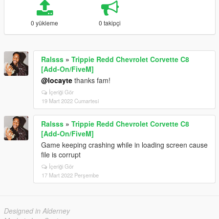
0 yükleme
0 takipçi
Ralsss
»
Trippie Redd Chevrolet Corvette C8
[Add-On/FiveM]
@locayte
thanks fam!
İçeriği Gör
19 Mart 2022 Cumartesi
Ralsss
»
Trippie Redd Chevrolet Corvette C8
[Add-On/FiveM]
Game keeping crashing while in loading screen cause
file is corrupt
İçeriği Gör
17 Mart 2022 Perşembe
Designed in Alderney