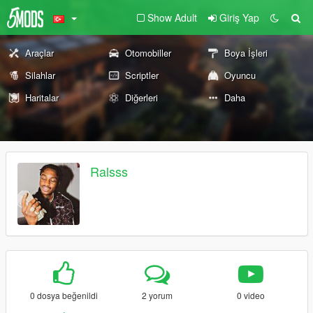
Show Adult
Giriş Yap
Araçlar
Otomobiller
Boya İşleri
Silahlar
Scriptler
Oyuncu
Haritalar
Diğerleri
Daha
Ralsss
0 dosya beğenildi
2 yorum
0 video