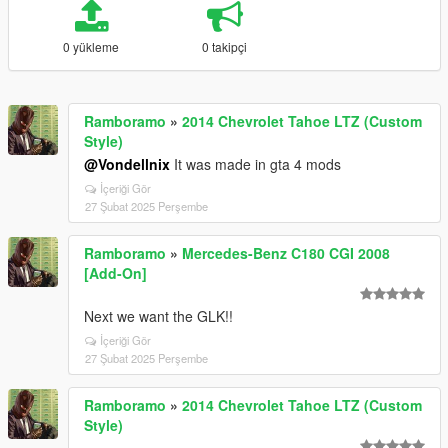
0 yükleme
0 takipçi
Ramboramo
»
2014 Chevrolet Tahoe LTZ (Custom
Style)
@Vondellnix
It was made in gta 4 mods
İçeriği Gör
27 Şubat 2025 Perşembe
Ramboramo
»
Mercedes-Benz C180 CGI 2008
[Add-On]
Next we want the GLK!!
İçeriği Gör
27 Şubat 2025 Perşembe
Ramboramo
»
2014 Chevrolet Tahoe LTZ (Custom
Style)