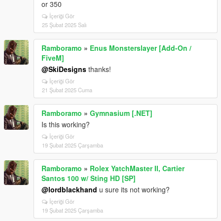
or 350
İçeriği Gör
25 Şubat 2025 Salı
Ramboramo
»
Enus Monsterslayer [Add-On /
FiveM]
@SkiDesigns
thanks!
İçeriği Gör
21 Şubat 2025 Cuma
Ramboramo
»
Gymnasium [.NET]
Is this working?
İçeriği Gör
19 Şubat 2025 Çarşamba
Ramboramo
»
Rolex YatchMaster II, Cartier
Santos 100 w/ Sting HD [SP]
@lordblackhand
u sure its not working?
İçeriği Gör
19 Şubat 2025 Çarşamba