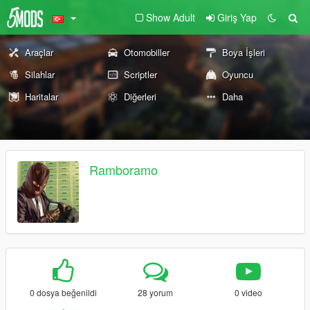
Show Adult
Giriş Yap
Araçlar
Otomobiller
Boya İşleri
Silahlar
Scriptler
Oyuncu
Haritalar
Diğerleri
Daha
Ramboramo
0 dosya beğenildi
28 yorum
0 video