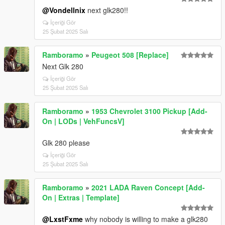
@Vondellnix
next glk280!!
İçeriği Gör
25 Şubat 2025 Salı
Ramboramo
»
Peugeot 508 [Replace]
Next Glk 280
İçeriği Gör
25 Şubat 2025 Salı
Ramboramo
»
1953 Chevrolet 3100 Pickup [Add-
On | LODs | VehFuncsV]
Glk 280 please
İçeriği Gör
25 Şubat 2025 Salı
Ramboramo
»
2021 LADA Raven Concept [Add-
On | Extras | Template]
@LxstFxme
why nobody is willing to make a glk280