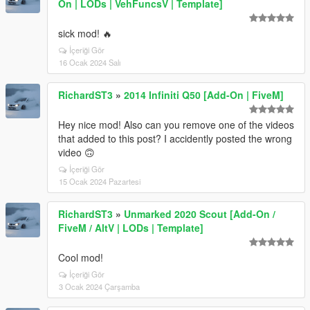
On | LODs | VehFuncsV | Template]
sick mod! 🔥
İçeriği Gör
16 Ocak 2024 Salı
RichardST3
»
2014 Infiniti Q50 [Add-On | FiveM]
Hey nice mod! Also can you remove one of the videos
that added to this post? I accidently posted the wrong
video 🙃
İçeriği Gör
15 Ocak 2024 Pazartesi
RichardST3
»
Unmarked 2020 Scout [Add-On /
FiveM / AltV | LODs | Template]
Cool mod!
İçeriği Gör
3 Ocak 2024 Çarşamba