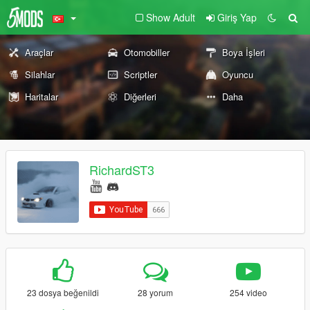
Show Adult
Giriş Yap
Araçlar
Otomobiller
Boya İşleri
Silahlar
Scriptler
Oyuncu
Haritalar
Diğerleri
Daha
RichardST3
23 dosya beğenildi
28 yorum
254 video