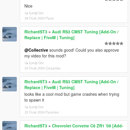
Nice
İçeriği Gör
28 Ocak 2024 Pazar
RichardST3
»
Audi RS3 CMST Tuning [Add-On /
Replace | FiveM | Tuning]
@Collective
sounds good! Could you also approve
my video for this mod?
İçeriği Gör
24 Ocak 2024 Çarşamba
RichardST3
»
Audi RS3 CMST Tuning [Add-On /
Replace | FiveM | Tuning]
looks like a cool mod but game crashes when trying
to spawn it
İçeriği Gör
22 Ocak 2024 Pazartesi
RichardST3
»
Chevrolet Corvette C6 ZR1 '09 [Add-