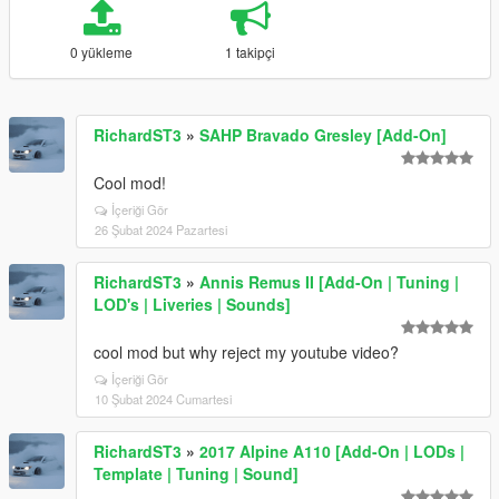
0 yükleme
1 takipçi
RichardST3
»
SAHP Bravado Gresley [Add-On]
Cool mod!
İçeriği Gör
26 Şubat 2024 Pazartesi
RichardST3
»
Annis Remus II [Add-On | Tuning |
LOD's | Liveries | Sounds]
cool mod but why reject my youtube video?
İçeriği Gör
10 Şubat 2024 Cumartesi
RichardST3
»
2017 Alpine A110 [Add-On | LODs |
Template | Tuning | Sound]