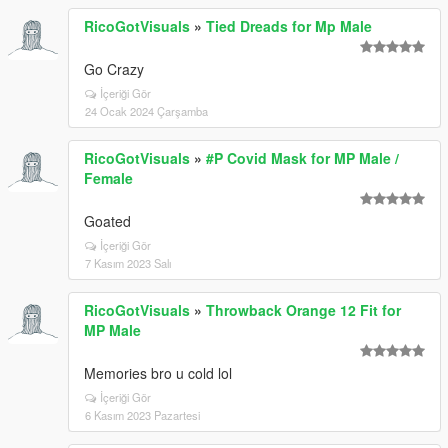
RicoGotVisuals
»
Tied Dreads for Mp Male
Go Crazy
İçeriği Gör
24 Ocak 2024 Çarşamba
RicoGotVisuals
»
#P Covid Mask for MP Male /
Female
Goated
İçeriği Gör
7 Kasım 2023 Salı
RicoGotVisuals
»
Throwback Orange 12 Fit for
MP Male
Memories bro u cold lol
İçeriği Gör
6 Kasım 2023 Pazartesi