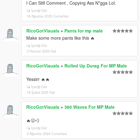
I Can Still Comment , Copying Ass N*gga Lol.
İçeriği Gör
16 Ağustos 2025 Cumartesi
RicoGotVisuals
»
Pants for mp male
Make some more pants like this 🔥
İçeriği Gör
3 Haziran 2025 Salı
RicoGotVisuals
»
Rolled Up Durag For MP Male
Yessirr 🔥🔥
İçeriği Gör
18 Şubat 2025 Salı
RicoGotVisuals
»
360 Waves For MP Male
🔥😮‍💨
İçeriği Gör
3 Ağustos 2024 Cumartesi