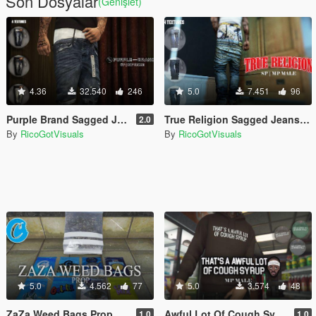
Son Dosyalar
(Genişlet)
4.36
32.540
246
5.0
7.451
96
Purple Brand Sagged Jeans SP / MP Male
True Religion Sagged Jeans SP / MP Male
2.0
By
RicoGotVisuals
By
RicoGotVisuals
5.0
4.562
77
5.0
3.574
48
ZaZa Weed Bags Prop
Awful Lot Of Cough Syrup Hoodie | MP Male
1.0
1.0