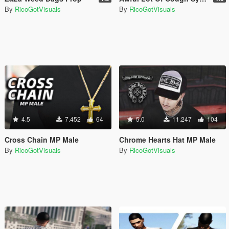
By
RicoGotVisuals
By
RicoGotVisuals
4.5
7.452
64
5.0
11.247
104
Cross Chain MP Male
Chrome Hearts Hat MP Male
By
RicoGotVisuals
By
RicoGotVisuals