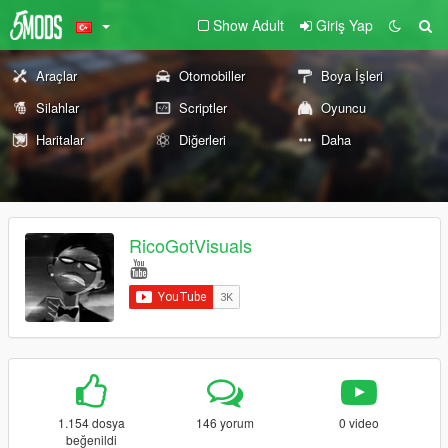
Show Adult
Giriş Yap
Araçlar
Otomobiller
Boya İşleri
Silahlar
Scriptler
Oyuncu
Haritalar
Diğerleri
Daha
RicoGotVisuals
1.154 dosya
146 yorum
0 video
beğenildi