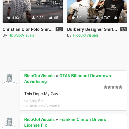
4.93
9.384
95
5.0
4.707
48
Christian Dior Polo Shirt Pack MP Male
Burberry Designer Shirt MP Male
1.0
1.1
By
RicoGotVisuals
By
RicoGotVisuals
RicoGotVisuals
»
GTA6 Billboard Downtown
Advertising
This Dope My Guy
İçeriği Gör
25 Nisan 2026 Cumartesi
RicoGotVisuals
»
Franklin Clinton Drivers
License Fix