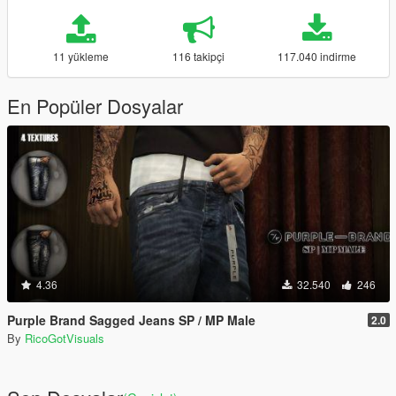
11 yükleme
116 takipçi
117.040 indirme
En Popüler Dosyalar
4.36
32.540
246
Purple Brand Sagged Jeans SP / MP Male
2.0
By
RicoGotVisuals