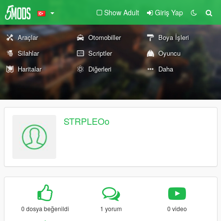
Show Adult
Giriş Yap
Araçlar
Otomobiller
Boya İşleri
Silahlar
Scriptler
Oyuncu
Haritalar
Diğerleri
Daha
STRPLEOo
0 dosya beğenildi
1 yorum
0 video