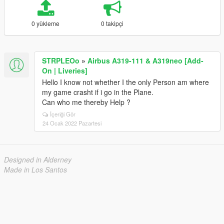
0 yükleme
0 takipçi
STRPLEOo
»
Airbus A319-111 & A319neo [Add-
On | Liveries]
Hello I know not whether I the only Person am where
my game crasht if i go in the Plane.
Can who me thereby Help ?
İçeriği Gör
24 Ocak 2022 Pazartesi
Designed in Alderney
Made in Los Santos