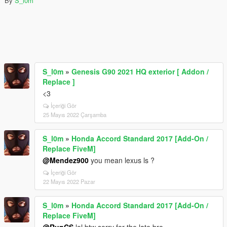
By
S_l0m
S_l0m
»
Genesis G90 2021 HQ exterior [ Addon /
Replace ]
<3
İçeriği Gör
25 Mayıs 2022 Çarşamba
S_l0m
»
Honda Accord Standard 2017 [Add-On /
Replace FiveM]
@Mendez900
you mean lexus ls ?
İçeriği Gör
22 Mayıs 2022 Pazar
S_l0m
»
Honda Accord Standard 2017 [Add-On /
Replace FiveM]