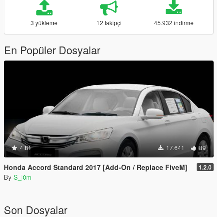
3 yükleme
12 takipçi
45.932 indirme
En Popüler Dosyalar
4.81
17.641
89
Honda Accord Standard 2017 [Add-On / Replace FiveM]
1.2.0
By
S_l0m
Son Dosyalar