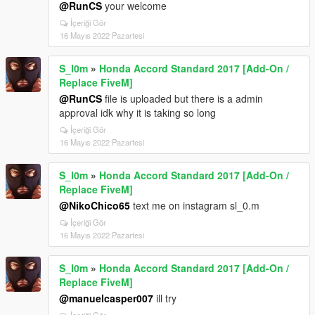
@RunCS
your welcome
İçeriği Gör
16 Mayıs 2022 Pazartesi
S_l0m
»
Honda Accord Standard 2017 [Add-On /
Replace FiveM]
@RunCS
file is uploaded but there is a admin
approval idk why it is taking so long
İçeriği Gör
16 Mayıs 2022 Pazartesi
S_l0m
»
Honda Accord Standard 2017 [Add-On /
Replace FiveM]
@NikoChico65
text me on instagram sl_0.m
İçeriği Gör
16 Mayıs 2022 Pazartesi
S_l0m
»
Honda Accord Standard 2017 [Add-On /
Replace FiveM]
@manuelcasper007
ill try