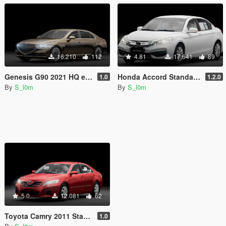
16.210
112
4.81
17.641
89
Genesis G90 2021 HQ exterior [ Addon / Replace ]
Honda Accord Standard 2017 [Add-On / Replace FiveM]
1.0
1.2.0
By
S_l0m
By
S_l0m
5.0
12.081
62
Toyota Camry 2011 Standard [ Replace / Addon I Fivem ]
1.0