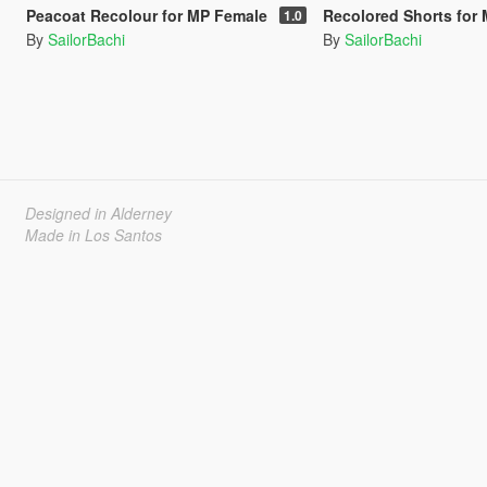
Peacoat Recolour for MP Female
Recolored Shorts for
1.0
By
SailorBachi
By
SailorBachi
Designed in Alderney
Made in Los Santos