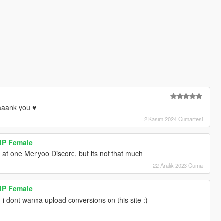
aaank you ♥
2 Kasım 2024 Cumartesi
MP Female
ace at one Menyoo Discord, but its not that much
22 Aralık 2023 Cuma
MP Female
 i dont wanna upload conversions on this site :)