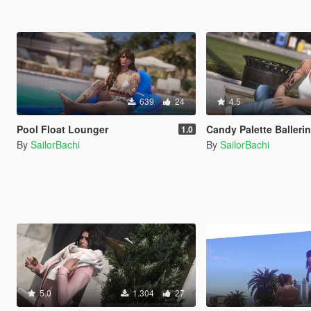
639
24
4.5
Pool Float Lounger
Candy Palette Ballerina Shoes (ret
1.0
By
SailorBachi
By
SailorBachi
5.0
1.304
27