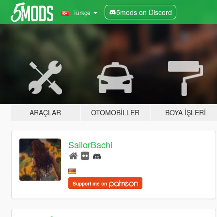
5mods on Discord
Türkçe
ARAÇLAR
OTOMOBILLER
BOYA İŞLERI
SailorBachi
Support me on