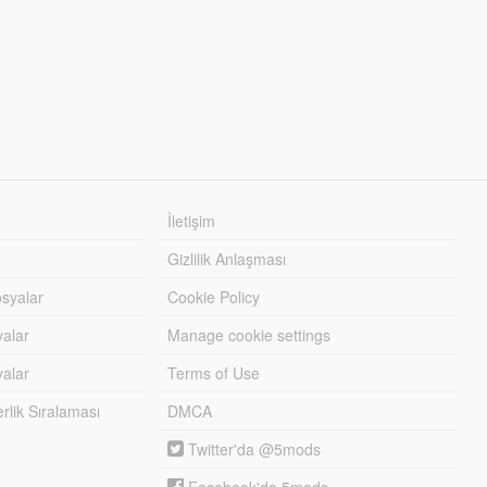
İletişim
Gizlilik Anlaşması
syalar
Cookie Policy
yalar
Manage cookie settings
alar
Terms of Use
lik Sıralaması
DMCA
Twitter'da @5mods
Facebook'da 5mods