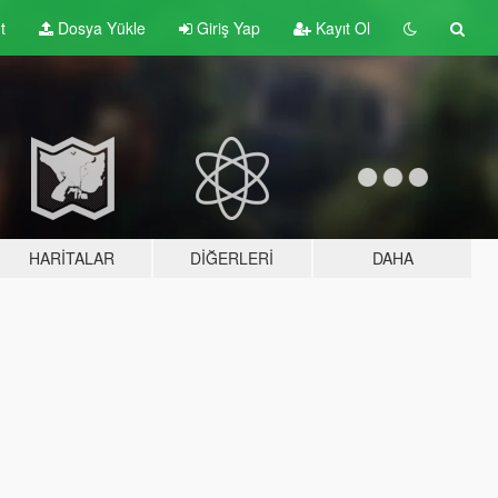
t
Dosya Yükle
Giriş Yap
Kayıt Ol
HARITALAR
DIĞERLERI
DAHA