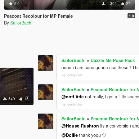
5.0
1.304
27
Peacoat Recolour for MP Female
1.0
By
SailorBachi
SailorBachi
»
Dazzle Me Pose Pack
ooooh i am sooo gonna use these!! Th
İçeriği Gör
SailorBachi
»
Peacoat Recolour for 
@notLittle
not really, i got a little sp
540
15
İçeriği Gör
SailorBachi
»
Peacoat Recolour for 
@House Rushton
its a conversion and
@Dollie
thank yoou 🤍