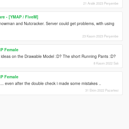
21 Aralık 2023 Perşembe
re - [YMAP / FiveM]
Snowman and Nutcracker. Server could get problems, with using
23 Kasım 2023 Perşembe
MP Female
 ideas on the Drawable Model :D? The short Running Pants :D?
8 Kasım 2022 Salı
MP Female
 even after the double check i made some mistakes ..
31 Ekim 2022 Pazartesi