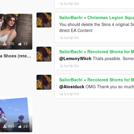
İçeriği Gör
SailorBachi
»
Christmas Legion Squa
You should delete the Sims 4 original 
direct EA Content
İçeriği Gör
770
15
SailorBachi
»
Recolored Shorts for 
exture) for MP Female
@LemonyWitch
Thats possible. Some
İçeriği Gör
SailorBachi
»
Recolored Shorts for 
@Alostduck
OMG Thank you so much...
İçeriği Gör
963
24