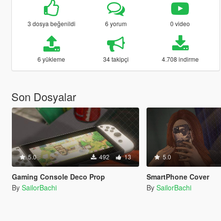
3 dosya beğenildi
6 yorum
0 video
6 yükleme
34 takipçi
4.708 indirme
Son Dosyalar
5.0
492
13
5.0
Gaming Console Deco Prop
SmartPhone Cover
By
SailorBachi
By
SailorBachi