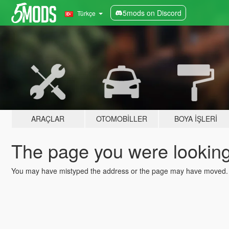
5mods on Discord
Türkçe
ARAÇLAR
OTOMOBILLER
BOYA İŞLERI
The page you were looking 
You may have mistyped the address or the page may have moved.