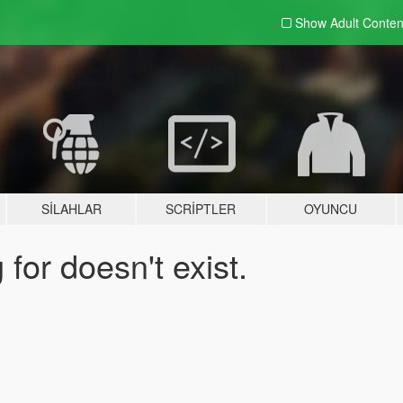
Show Adult
Conten
SILAHLAR
SCRIPTLER
OYUNCU
for doesn't exist.