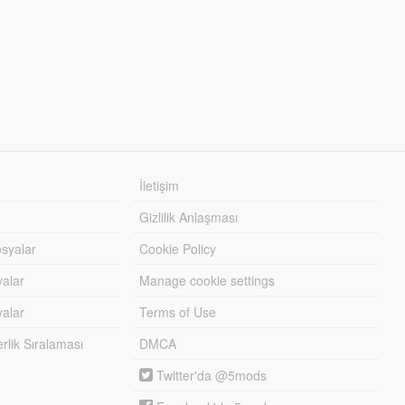
İletişim
Gizlilik Anlaşması
syalar
Cookie Policy
yalar
Manage cookie settings
alar
Terms of Use
lik Sıralaması
DMCA
Twitter'da @5mods