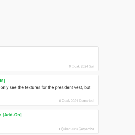
9 Ocak 2024 Salı
eM]
only see the textures for the president vest, but
6 Ocak 2024 Cumartesi
n [Add-On]
1 Şubat 2023 Çarşamba