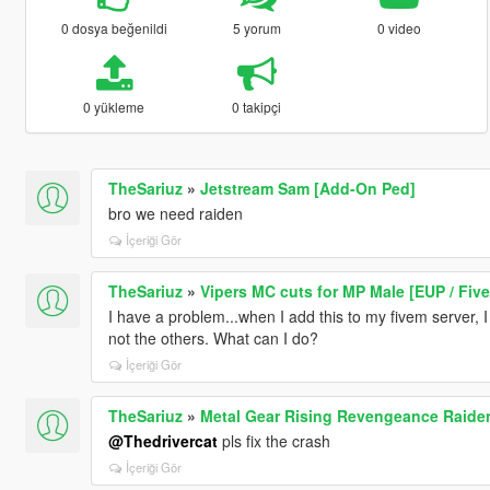
0 dosya beğenildi
5 yorum
0 video
0 yükleme
0 takipçi
TheSariuz
»
Jetstream Sam [Add-On Ped]
bro we need raiden
İçeriği Gör
TheSariuz
»
Vipers MC cuts for MP Male [EUP / Fiv
I have a problem...when I add this to my fivem server, I 
not the others. What can I do?
İçeriği Gör
TheSariuz
»
Metal Gear Rising Revengeance Raide
@Thedrivercat
pls fix the crash
İçeriği Gör