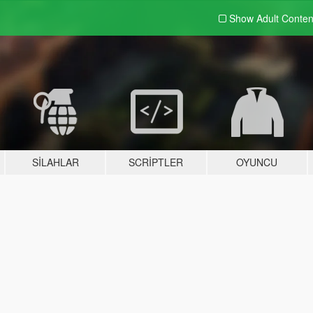
Show Adult
Conten
SILAHLAR
SCRIPTLER
OYUNCU