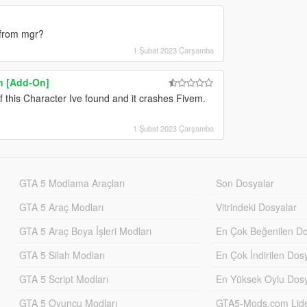
 from mgr?
1 Şubat 2023 Çarşamba
n [Add-On]
of this Character Ive found and it crashes Fivem.
1 Şubat 2023 Çarşamba
GTA 5 Modlama Araçları
Son Dosyalar
GTA 5 Araç Modları
Vitrindeki Dosyalar
GTA 5 Araç Boya İşleri Modları
En Çok Beğenilen Do
GTA 5 Silah Modları
En Çok İndirilen Dos
GTA 5 Script Modları
En Yüksek Oylu Dosy
GTA 5 Oyuncu Modları
GTA5-Mods.com Lider