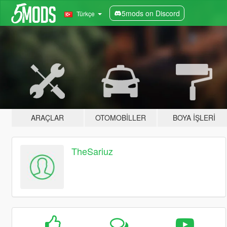
5mods on Discord
Türkçe
ARAÇLAR
OTOMOBILLER
BOYA İŞLERI
TheSariuz