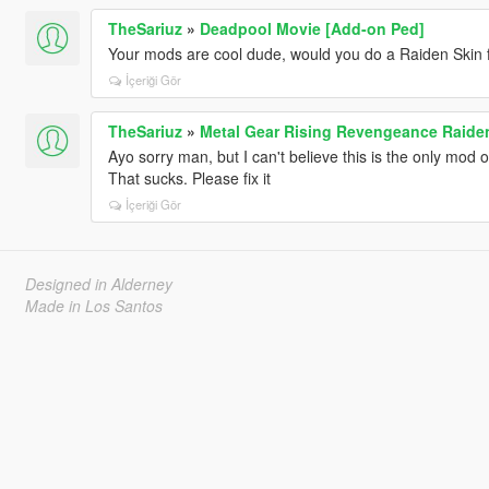
TheSariuz
»
Deadpool Movie [Add-on Ped]
Your mods are cool dude, would you do a Raiden Skin
İçeriği Gör
TheSariuz
»
Metal Gear Rising Revengeance Raide
Ayo sorry man, but I can't believe this is the only mod 
That sucks. Please fix it
İçeriği Gör
Designed in Alderney
Made in Los Santos