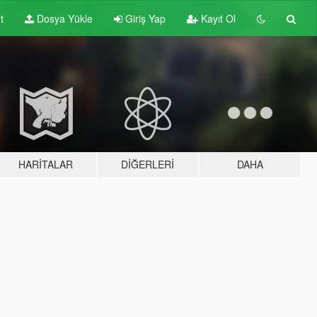
t
Dosya Yükle
Giriş Yap
Kayıt Ol
HARITALAR
DIĞERLERI
DAHA