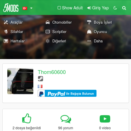
Show Adult
Giriş Yap
Araçlar
Otomobiller
Boya İşleri
Silahlar
Scriptler
Oyuncu
Haritalar
Diğerleri
Daha
Thom60600
ile Bağışta Bulunun
2 dosya beğenildi
96 yorum
0 video