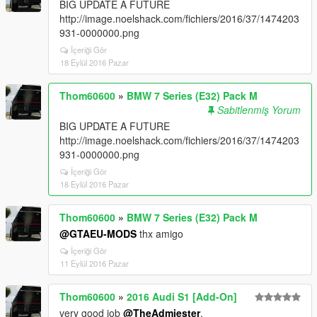
BIG UPDATE A FUTURE
http://image.noelshack.com/fichiers/2016/37/1474203
931-0000000.png
İçeriği Gör
18 Eylül 2016 Pazar
Thom60600
»
BMW 7 Series (E32) Pack M
Sabitlenmiş Yorum
BIG UPDATE A FUTURE
http://image.noelshack.com/fichiers/2016/37/1474203
931-0000000.png
İçeriği Gör
18 Eylül 2016 Pazar
Thom60600
»
BMW 7 Series (E32) Pack M
@GTAEU-MODS
thx amigo
İçeriği Gör
11 Eylül 2016 Pazar
Thom60600
»
2016 Audi S1 [Add-On]
very good job
@TheAdmiester
.