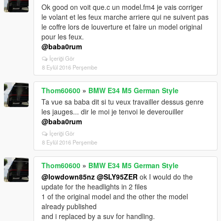
Ok good on voit que.c un model.fm4 je vais corriger
le volant et les feux marche arriere qui ne suivent pas
le coffre lors de louverture et faire un model original
pour les feux.
@baba0rum
İçeriği Gör
8 Eylül 2016 Perşembe
Thom60600
»
BMW E34 M5 German Style
Ta vue sa baba dit si tu veux travailler dessus genre
les jauges... dir le moi je tenvoi le deverouiller
@baba0rum
İçeriği Gör
8 Eylül 2016 Perşembe
Thom60600
»
BMW E34 M5 German Style
@lowdown85nz
@SLY95ZER
ok I would do the
update for the headlights in 2 files
1 of the original model and the other the model
already published
and i replaced by a suv for handling.