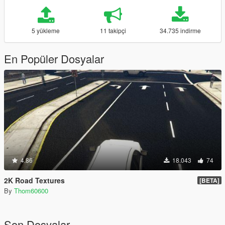
5 yükleme
11 takipçi
34.735 indirme
En Popüler Dosyalar
4.86
18.043
74
2K Road Textures
[BETA]
By
Thom60600
Son Dosyalar