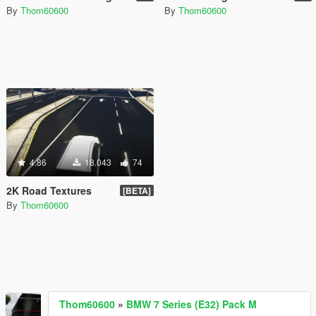
By
Thom60600
By
Thom60600
4.86
18.043
74
2K Road Textures
[BETA]
By
Thom60600
Thom60600
»
BMW 7 Series (E32) Pack M