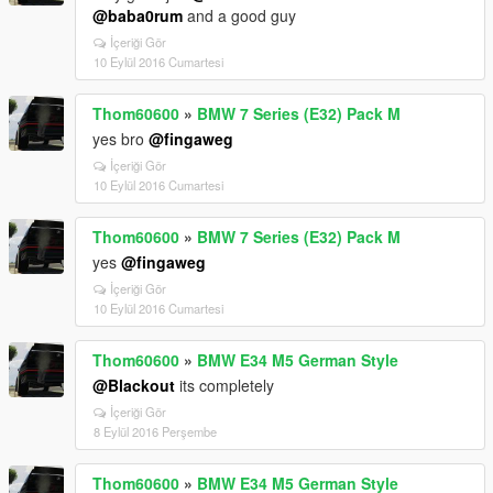
@baba0rum
and a good guy
İçeriği Gör
10 Eylül 2016 Cumartesi
Thom60600
»
BMW 7 Series (E32) Pack M
yes bro
@fingaweg
İçeriği Gör
10 Eylül 2016 Cumartesi
Thom60600
»
BMW 7 Series (E32) Pack M
yes
@fingaweg
İçeriği Gör
10 Eylül 2016 Cumartesi
Thom60600
»
BMW E34 M5 German Style
@Blackout
its completely
İçeriği Gör
8 Eylül 2016 Perşembe
Thom60600
»
BMW E34 M5 German Style