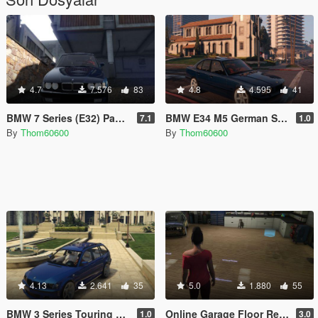
4.7
7.576
83
4.8
4.595
41
BMW 7 Series (E32) Pack M
BMW E34 M5 German Style
7.1
1.0
By
Thom60600
By
Thom60600
4.13
2.641
35
5.0
1.880
55
BMW 3 Series Touring E46M Facelift Pack Luxe
Online Garage Floor Retextures
1.0
3.0