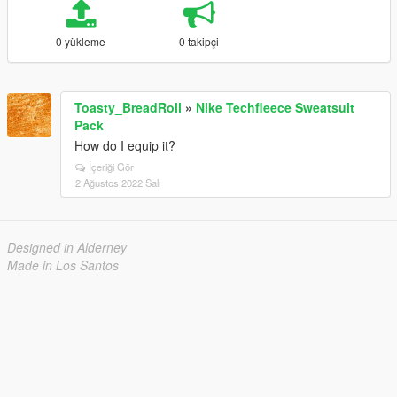
0 yükleme
0 takipçi
Toasty_BreadRoll
»
Nike Techfleece Sweatsuit
Pack
How do I equip it?
İçeriği Gör
2 Ağustos 2022 Salı
Designed in Alderney
Made in Los Santos