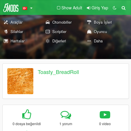
Show Adult
Giriş Yap
Araçlar
Otomobiller
Boya İşleri
Silahlar
Scriptler
Oyuncu
Haritalar
Diğerleri
Daha
Toasty_BreadRoll
0 dosya beğenildi
1 yorum
0 video