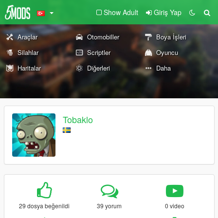
Show Adult
Giriş Yap
Araçlar
Otomobiller
Boya İşleri
Silahlar
Scriptler
Oyuncu
Haritalar
Diğerleri
Daha
Tobaklo
29 dosya beğenildi
39 yorum
0 video