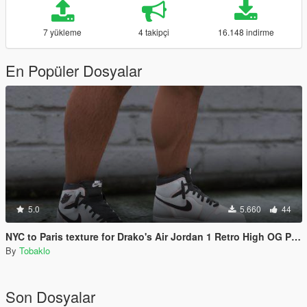
7 yükleme
4 takipçi
16.148 indirme
En Popüler Dosyalar
5.0
5.660
44
NYC to Paris texture for Drako's Air Jordan 1 Retro High OG Pack
By
Tobaklo
Son Dosyalar