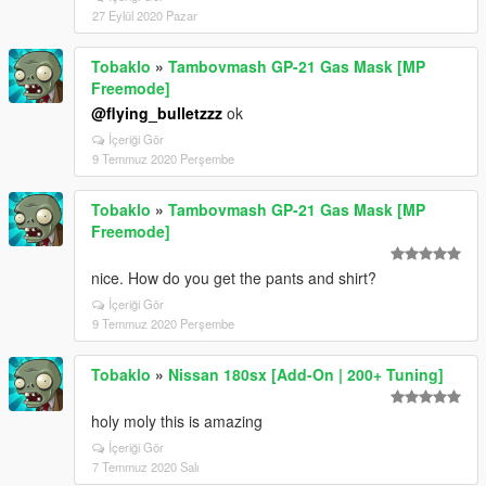
27 Eylül 2020 Pazar
Tobaklo
»
Tambovmash GP-21 Gas Mask [MP
Freemode]
@flying_bulletzzz
ok
İçeriği Gör
9 Temmuz 2020 Perşembe
Tobaklo
»
Tambovmash GP-21 Gas Mask [MP
Freemode]
nice. How do you get the pants and shirt?
İçeriği Gör
9 Temmuz 2020 Perşembe
Tobaklo
»
Nissan 180sx [Add-On | 200+ Tuning]
holy moly this is amazing
İçeriği Gör
7 Temmuz 2020 Salı