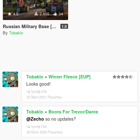
4.5
2.855
34
Russian Military Base [Menyoo]
1.0
By
Tobaklo
Tobaklo
»
Winter Fleece [EUP]
Looks good!
İçeriği Gör
22 Mart 2021 Pazartesi
Tobaklo
»
Boots For Trevor/Dante
@Zecho
so no updates?
İçeriği Gör
26 Ekim 2020 Pazartesi