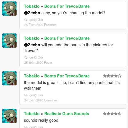
Tobaklo
»
Boots For Trevor/Dante
@Zecho
okay, so you're chaning the model?
İçeriği Gör
26 Ekim 2020 Pazartesi
Tobaklo
»
Boots For Trevor/Dante
@Zecho
will you add the pants in the pictures for
Trevor?
İçeriği Gör
25 Ekim 2020 Pazar
Tobaklo
»
Boots For Trevor/Dante
the model is great! Tho, i can't find any pants that fits
with them
İçeriği Gör
24 Ekim 2020 Cumartesi
Tobaklo
»
Realistic Guns Sounds
sounds really good
İçeriği Gör