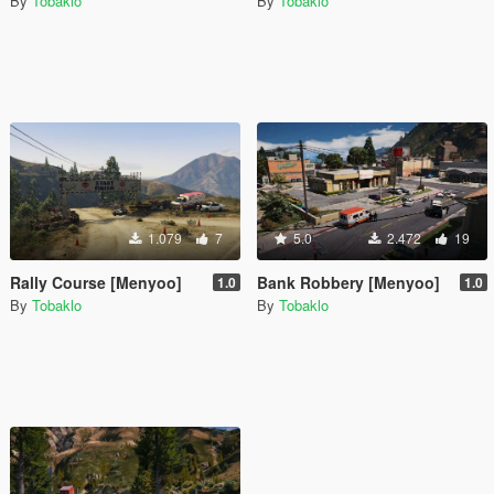
By
Tobaklo
By
Tobaklo
1.079
7
5.0
2.472
19
Rally Course [Menyoo]
Bank Robbery [Menyoo]
1.0
1.0
By
Tobaklo
By
Tobaklo