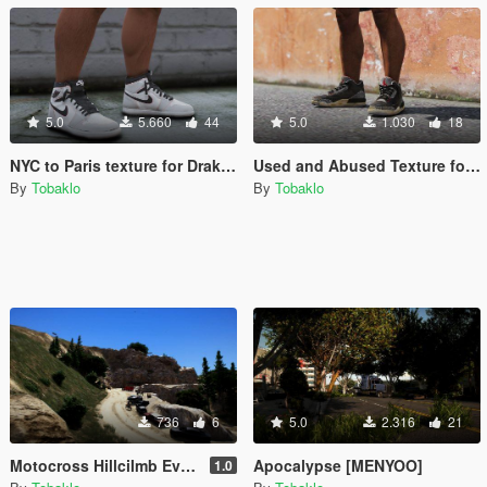
5.0
5.660
44
5.0
1.030
18
NYC to Paris texture for Drako's Air Jordan 1 Retro High OG Pack
Used and Abused Texture for Drako's Air Jordan 3
By
Tobaklo
By
Tobaklo
736
6
5.0
2.316
21
Motocross Hillcilmb Event [Menyoo]
Apocalypse [MENYOO]
1.0