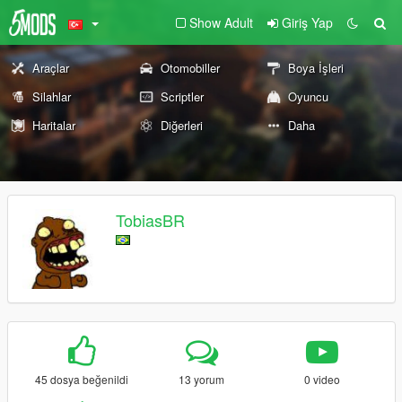
Show Adult
Giriş Yap
Araçlar
Otomobiller
Boya İşleri
Silahlar
Scriptler
Oyuncu
Haritalar
Diğerleri
Daha
TobiasBR
45 dosya beğenildi
13 yorum
0 video