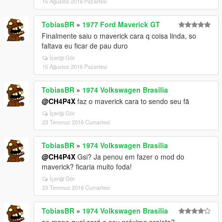
15 Ağustos 2016 Pazartesi
TobiasBR
»
1977 Ford Maverick GT
Finalmente saiu o maverick cara q coisa linda, so
faltava eu ficar de pau duro
İçeriği Gör
15 Ağustos 2016 Pazartesi
TobiasBR
»
1974 Volkswagen Brasilia
@CH4P4X
faz o maverick cara to sendo seu fã
İçeriği Gör
23 Temmuz 2016 Cumartesi
TobiasBR
»
1974 Volkswagen Brasilia
@CH4P4X
Gsi? Ja penou em fazer o mod do
maverick? ficaria muito foda!
İçeriği Gör
23 Temmuz 2016 Cumartesi
TobiasBR
»
1974 Volkswagen Brasilia