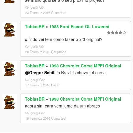
ae mano qual será o seu próximo projeto?
İçeriği Gör
23 Temmuz 2016 Cumartesi
TobiasBR
»
1988 Ford Escort GL Lowered
q lindo vei tem como fazer o xr3 original?
İçeriği Gör
20 Temmuz 2016 Çarşamba
TobiasBR
»
1998 Chevrolet Corsa MPFI Original
@Gregor Schill
in Brazil is chevrolet corsa
İçeriği Gör
17 Temmuz 2016 Pazar
TobiasBR
»
1998 Chevrolet Corsa MPFI Original
agora sim cara vem k me da um abraço
İçeriği Gör
16 Temmuz 2016 Cumartesi