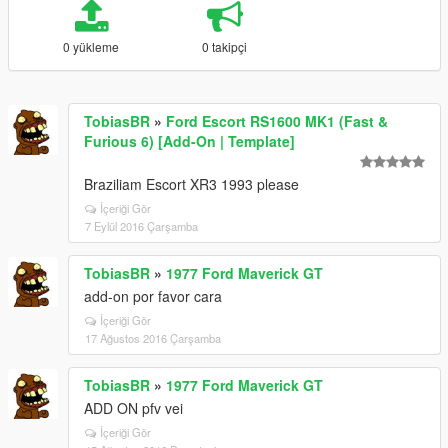
0 yükleme
0 takipçi
TobiasBR
»
Ford Escort RS1600 MK1 (Fast &
Furious 6) [Add-On | Template]
Braziliam Escort XR3 1993 please
İçeriği Gör
7 Eylül 2016 Çarşamba
TobiasBR
»
1977 Ford Maverick GT
add-on por favor cara
İçeriği Gör
17 Ağustos 2016 Çarşamba
TobiasBR
»
1977 Ford Maverick GT
ADD ON pfv vei
İçeriği Gör