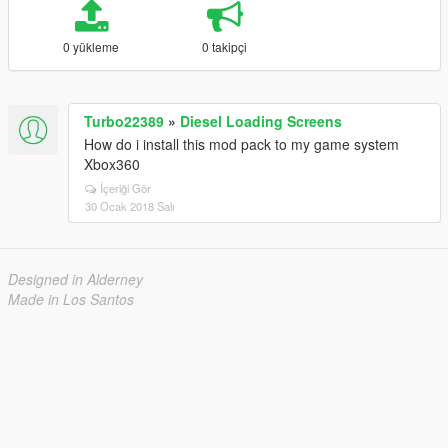
0 yükleme
0 takipçi
Turbo22389
»
Diesel Loading Screens
How do i install this mod pack to my game system
Xbox360
İçeriği Gör
30 Ocak 2018 Salı
Designed in Alderney
Made in Los Santos