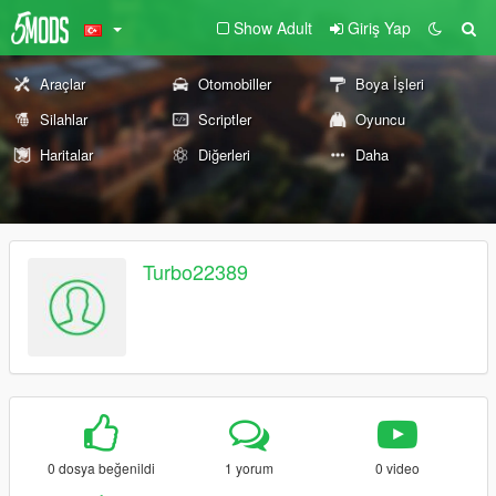
Show Adult
Giriş Yap
Araçlar
Otomobiller
Boya İşleri
Silahlar
Scriptler
Oyuncu
Haritalar
Diğerleri
Daha
Turbo22389
0 dosya beğenildi
1 yorum
0 video