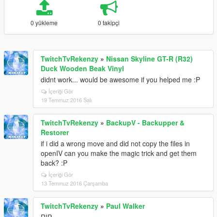
0 yükleme
0 takipçi
TwitchTvRekenzy
»
Nissan Skyline GT-R (R32)
Duck Wooden Beak Vinyl
didnt work... would be awesome if you helped me :P
İçeriği Gör
19 Temmuz 2016 Salı
TwitchTvRekenzy
»
BackupV - Backupper &
Restorer
if i did a wrong move and did not copy the files in
openIV can you make the magic trick and get them
back? :P
İçeriği Gör
13 Temmuz 2016 Çarşamba
TwitchTvRekenzy
»
Paul Walker