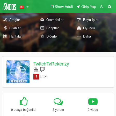
Show Adult
Giriş Yap
Araçlar
Otomobiller
Boya İşleri
Silahlar
Scriptler
Oyuncu
Haritalar
Diğerleri
Daha
TwitchTvRekenzy
0 dosya beğenildi
3 yorum
0 video