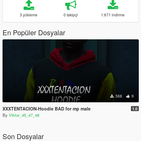
3 yükleme
0 takipçi
1.671 indirme
En Popüler Dosyalar
568
9
XXXTENTACION-Hoodie BAD for mp male
1.0
By
Viktor_45_47_48
Son Dosyalar