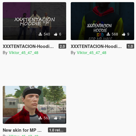
540
6
568
9
XXXTENTACION-Hoodie for mp male
XXXTENTACION-Hoodie BAD for mp male
2.0
1.0
By
Viktor_45_47_48
By
Viktor_45_47_48
563
2
New skin for MP Male
1.0 release