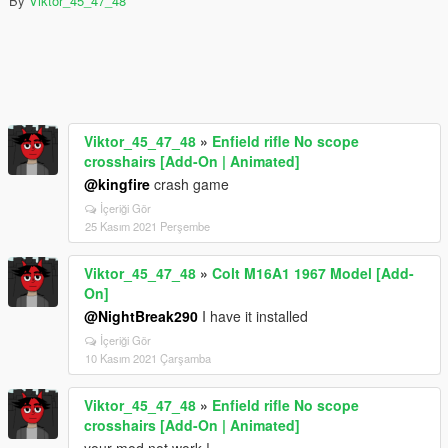
By
Viktor_45_47_48
Viktor_45_47_48
»
Enfield rifle No scope
crosshairs [Add-On | Animated]
@kingfire
crash game
İçeriği Gör
25 Kasım 2021 Perşembe
Viktor_45_47_48
»
Colt M16A1 1967 Model [Add-
On]
@NightBreak290
I have it installed
İçeriği Gör
10 Kasım 2021 Çarşamba
Viktor_45_47_48
»
Enfield rifle No scope
crosshairs [Add-On | Animated]