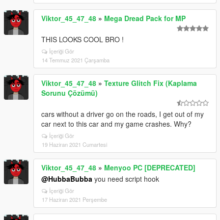
Viktor_45_47_48
»
Mega Dread Pack for MP
THIS LOOKS COOL BRO !
İçeriği Gör
14 Temmuz 2021 Çarşamba
Viktor_45_47_48
»
Texture Glitch Fix (Kaplama
Sorunu Çözümü)
cars without a driver go on the roads, I get out of my
car next to this car and my game crashes. Why?
İçeriği Gör
19 Haziran 2021 Cumartesi
Viktor_45_47_48
»
Menyoo PC [DEPRECATED]
@HubbaBubba
you need script hook
İçeriği Gör
17 Haziran 2021 Perşembe