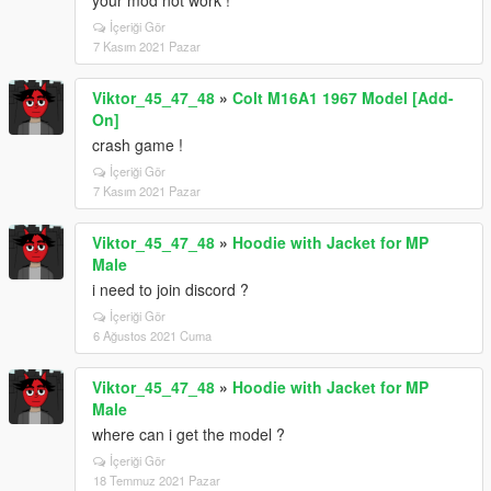
your mod not work !
İçeriği Gör
7 Kasım 2021 Pazar
Viktor_45_47_48
»
Colt M16A1 1967 Model [Add-
On]
crash game !
İçeriği Gör
7 Kasım 2021 Pazar
Viktor_45_47_48
»
Hoodie with Jacket for MP
Male
i need to join discord ?
İçeriği Gör
6 Ağustos 2021 Cuma
Viktor_45_47_48
»
Hoodie with Jacket for MP
Male
where can i get the model ?
İçeriği Gör
18 Temmuz 2021 Pazar