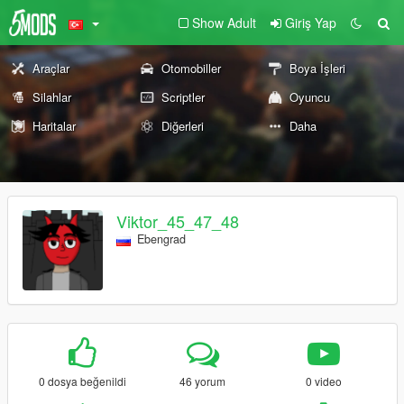
Show Adult
Giriş Yap
Araçlar
Otomobiller
Boya İşleri
Silahlar
Scriptler
Oyuncu
Haritalar
Diğerleri
Daha
Viktor_45_47_48
Ebengrad
0 dosya beğenildi
46 yorum
0 video