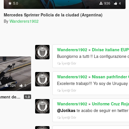
5.0
936
4
Mercedes Sprinter Policia de la ciudad (Argentina)
By
Wanderers1902
Wanderers1902
»
Divise italiane EUP
Buongiorno a tutti !! La configurazione
İçeriği Gör
Wanderers1902
»
Nissan pathfinder
Excelente trabajo!!! Yo soy de Uruguay 
324
5
İçeriği Gör
e Barcelona
1.0
Wanderers1902
»
Uniforme Cruz Roj
@Jotikas
te acabo de seguir en twitter
İçeriği Gör