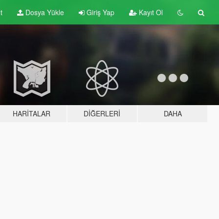
t
Dosya Yükle
Giriş Yap
Kayıt Ol
HARITALAR
DIĞERLERI
DAHA