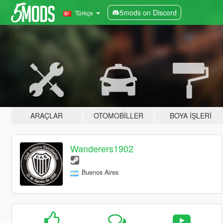
5mods on Discord
Türkçe
ARAÇLAR
OTOMOBILLER
BOYA İŞLERI
Wanderers1902
Buenos Aires