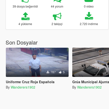
39 dosya beğenildi
44 yorum
0 video
4 yükleme
2 takipçi
2.720 indirme
Son Dosyalar
787
5
Uniforme Cruz Roja Española
Grúa Municipal Ajuntament d
By
Wanderers1902
By
Wanderers1902