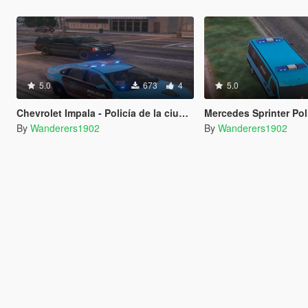
5.0
673
4
5.0
Chevrolet Impala - Policía de la ciudad (Argentina)
Mercedes Sprinter Policia de la
By
Wanderers1902
By
Wanderers1902