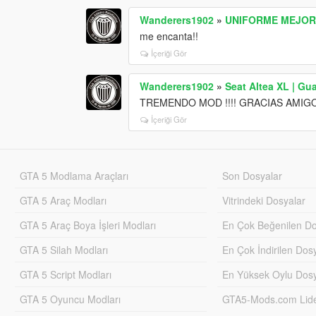
Wanderers1902
»
UNIFORME MEJORA
me encanta!!
İçeriği Gör
Wanderers1902
»
Seat Altea XL | Gu
TREMENDO MOD !!!! GRACIAS AMIG
İçeriği Gör
GTA 5 Modlama Araçları
Son Dosyalar
GTA 5 Araç Modları
Vitrindeki Dosyalar
GTA 5 Araç Boya İşleri Modları
En Çok Beğenilen Do
GTA 5 Silah Modları
En Çok İndirilen Dos
GTA 5 Script Modları
En Yüksek Oylu Dosy
GTA 5 Oyuncu Modları
GTA5-Mods.com Lider