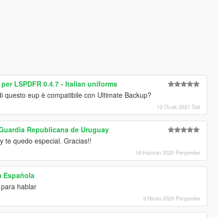
 per LSPDFR 0.4.7 - Italian uniforms
 di questo eup è compatibile con Ultimate Backup?
12 Ocak 2021 Salı
 Guardia Republicana de Uruguay
y te quedo especial. Gracias!!
18 Haziran 2020 Perşembe
a Española
 para hablar
9 Nisan 2020 Perşembe