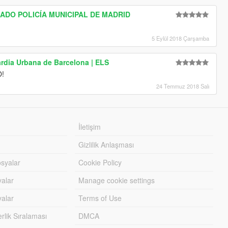
DO POLICÍA MUNICIPAL DE MADRID
5 Eylül 2018 Çarşamba
ardia Urbana de Barcelona | ELS
O!
24 Temmuz 2018 Salı
İletişim
Gizlilik Anlaşması
syalar
Cookie Policy
yalar
Manage cookie settings
alar
Terms of Use
lik Sıralaması
DMCA