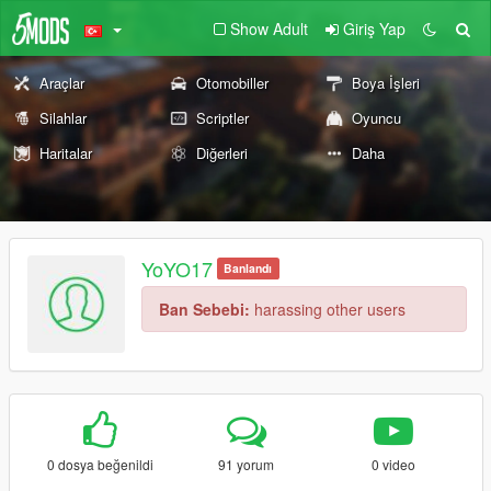
Show Adult
Giriş Yap
Araçlar
Otomobiller
Boya İşleri
Silahlar
Scriptler
Oyuncu
Haritalar
Diğerleri
Daha
YoYO17
Banlandı
Ban Sebebi:
harassing other users
0 dosya beğenildi
91 yorum
0 video