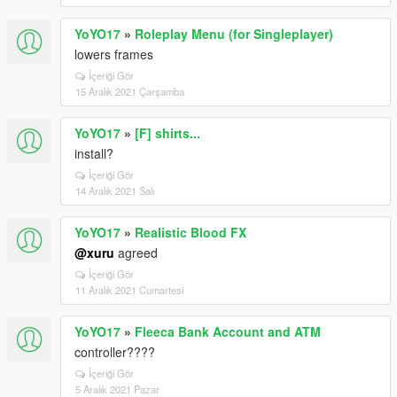
YoYO17
»
Roleplay Menu (for Singleplayer)
lowers frames
İçeriği Gör
15 Aralık 2021 Çarşamba
YoYO17
»
[F] shirts...
install?
İçeriği Gör
14 Aralık 2021 Salı
YoYO17
»
Realistic Blood FX
@xuru
agreed
İçeriği Gör
11 Aralık 2021 Cumartesi
YoYO17
»
Fleeca Bank Account and ATM
controller????
İçeriği Gör
5 Aralık 2021 Pazar