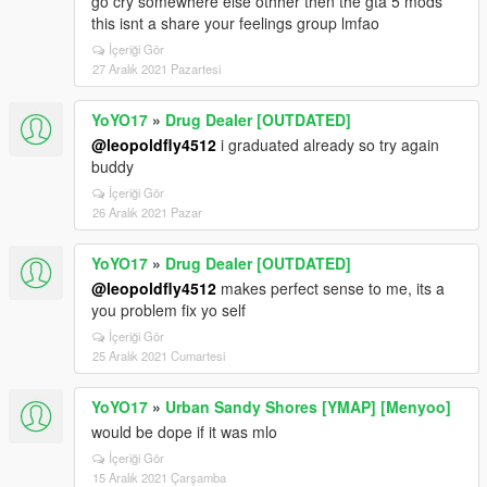
go cry somewhere else othher then the gta 5 mods
this isnt a share your feelings group lmfao
İçeriği Gör
27 Aralık 2021 Pazartesi
YoYO17
»
Drug Dealer [OUTDATED]
@leopoldfly4512
i graduated already so try again
buddy
İçeriği Gör
26 Aralık 2021 Pazar
YoYO17
»
Drug Dealer [OUTDATED]
@leopoldfly4512
makes perfect sense to me, its a
you problem fix yo self
İçeriği Gör
25 Aralık 2021 Cumartesi
YoYO17
»
Urban Sandy Shores [YMAP] [Menyoo]
would be dope if it was mlo
İçeriği Gör
15 Aralık 2021 Çarşamba