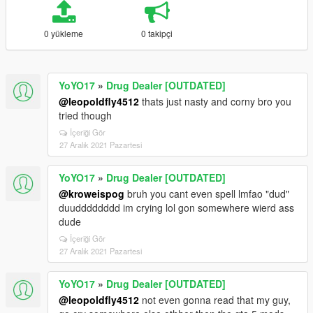
0 yükleme
0 takipçi
YoYO17
»
Drug Dealer [OUTDATED]
@leopoldfly4512
thats just nasty and corny bro you
tried though
İçeriği Gör
27 Aralık 2021 Pazartesi
YoYO17
»
Drug Dealer [OUTDATED]
@kroweispog
bruh you cant even spell lmfao "dud"
duudddddddd im crying lol gon somewhere wierd ass
dude
İçeriği Gör
27 Aralık 2021 Pazartesi
YoYO17
»
Drug Dealer [OUTDATED]
@leopoldfly4512
not even gonna read that my guy,