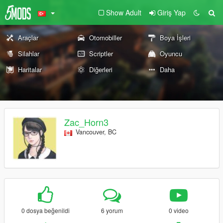
Show Adult
Giriş Yap
Araçlar
Otomobiller
Boya İşleri
Silahlar
Scriptler
Oyuncu
Haritalar
Diğerleri
Daha
Zac_Horn3
Vancouver, BC
0 dosya beğenildi
6 yorum
0 video