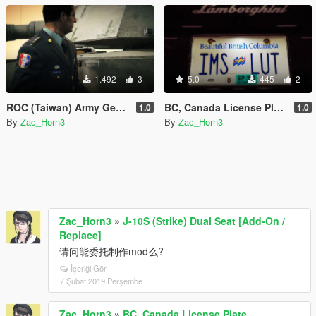
1.492
3
5.0
445
2
ROC (Taiwan) Army General
BC, Canada License Plate
1.0
1.0
By
Zac_Horn3
By
Zac_Horn3
Zac_Horn3
»
J-10S (Strike) Dual Seat [Add-On /
Replace]
请问能委托制作mod么?
İçeriği Gör
7 Şubat 2019 Perşembe
Zac_Horn3
»
BC, Canada License Plate