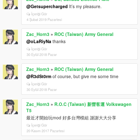
@Getsupercharged
It’s my pleasure.
İçeriği Gör
4 Şubat 2019 Pazartesi
Zac_Horn3
»
ROC (Taiwan) Army General
@oLaRiyNa
thanks
İçeriği Gör
30 Eylül 2018 Pazar
Zac_Horn3
»
ROC (Taiwan) Army General
@R3dSt0rm
of course, but give me some time
İçeriği Gör
30 Eylül 2018 Pazar
Zac_Horn3
»
R.O.C (Taiwan) 新營客運 Volkswagen
T5
最近才開始玩mod 好多台灣模組 謝謝大大分享
İçeriği Gör
20 Kasım 2017 Pazartesi