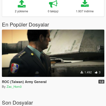
2 yükleme
0 takipçi
1.937 indirme
En Popüler Dosyalar
1.492
3
ROC (Taiwan) Army General
1.0
By
Zac_Horn3
Son Dosyalar