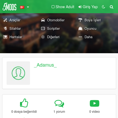
Show Adult
Giriş Yap
Araçlar
Otomobiller
Boya İşleri
Silahlar
Scriptler
Oyuncu
Haritalar
Diğerleri
Daha
_Adamus_
0 dosya beğenildi
1 yorum
0 video