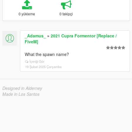
0 yükleme
0 takipçi
_Adamus_
»
2021 Cupra Formentor [Replace /
FiveM]
What the spawn name?
İçeriği Gör
19 Şubat 2025 Çarşamba
Designed in Alderney
Made in Los Santos