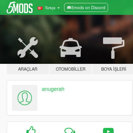
5mods on Discord
Türkçe
ARAÇLAR
OTOMOBILLER
BOYA İŞLERI
anugerah