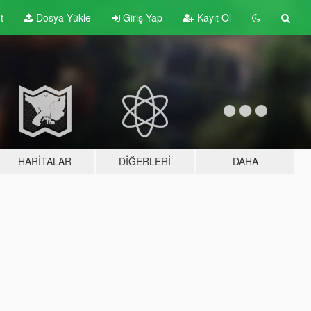
t
Dosya Yükle
Giriş Yap
Kayıt Ol
HARITALAR
DIĞERLERI
DAHA