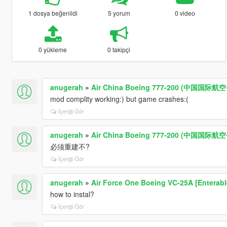
1 dosya beğenildi
5 yorum
0 video
0 yükleme
0 takipçi
anugerah
»
Air China Boeing 777-200 (中国国际航
mod complity working:) but game crashes:(
İçeriği Gör
anugerah
»
Air China Boeing 777-200 (中国国际航
必须重建不?
İçeriği Gör
anugerah
»
Air Force One Boeing VC-25A [Enterable
how to instal?
İçeriği Gör