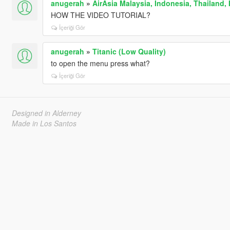
anugerah
»
AirAsia Malaysia, Indonesia, Thailand, 
HOW THE VIDEO TUTORIAL?
İçeriği Gör
anugerah
»
Titanic (Low Quality)
to open the menu press what?
İçeriği Gör
Designed in Alderney
Made in Los Santos