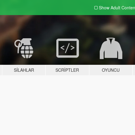
Show Adult
Conten
SILAHLAR
SCRIPTLER
OYUNCU