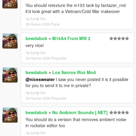
You should retexture the m103 tank by fantazer_rnd
it’d look great with a Vietnam/Cold War makeover
İçeriği Gör
28 Haziran 2026 Pazar
bewdabob
»
M16A4 From MW 2
very nice!
İçeriği Gör
25 Haziran 2026 Perşembe
bewdabob
»
Los Santos Riot Mod
@nicesweater
I saw you never posted it is it possible
for you to send it to me in private?
İçeriği Gör
25 Haziran 2026 Perşembe
bewdabob
»
No Ambient Sounds [.NET]
You should do a version that removes ambient noise
in rockstar editor too
İçeriği Gör