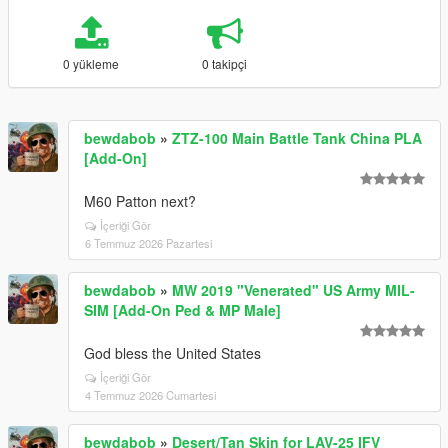
0 yükleme
0 takipçi
bewdabob
»
ZTZ-100 Main Battle Tank China PLA
[Add-On]
M60 Patton next?
İçeriği Gör
6 Temmuz 2026 Pazartesi
bewdabob
»
MW 2019 "Venerated" US Army MIL-
SIM [Add-On Ped & MP Male]
God bless the United States
İçeriği Gör
4 Temmuz 2026 Cumartesi
bewdabob
»
Desert/Tan Skin for LAV-25 IFV