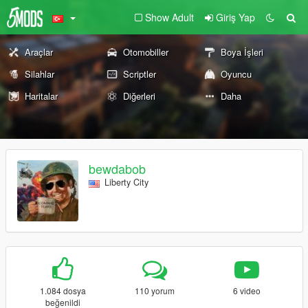
Show Adult
Giriş Yap
Araçlar
Otomobiller
Boya İşleri
Silahlar
Scriptler
Oyuncu
Haritalar
Diğerleri
Daha
bewdabob
Liberty City
1.084 dosya
110 yorum
6 video
beğenildi