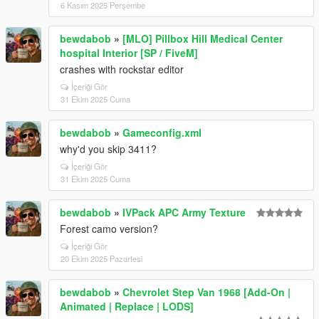
6 Kasım 2025 Perşembe
bewdabob
»
[MLO] Pillbox Hill Medical Center
hospital Interior [SP / FiveM]
crashes with rockstar editor
İçeriği Gör
31 Ekim 2025 Cuma
bewdabob
»
Gameconfig.xml
why'd you skip 3411?
İçeriği Gör
31 Ekim 2025 Cuma
bewdabob
»
IVPack APC Army Texture
Forest camo version?
İçeriği Gör
20 Ekim 2025 Pazartesi
bewdabob
»
Chevrolet Step Van 1968 [Add-On |
Animated | Replace | LODS]