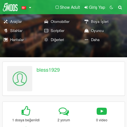
Show Adult
Giriş Yap
Araçlar
Otomobiller
Boya İşleri
Silahlar
Scriptler
Oyuncu
Haritalar
Diğerleri
Daha
bless1929
1 dosya beğenildi
2 yorum
0 video