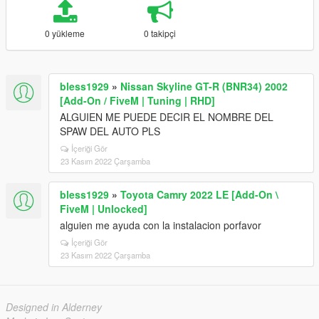
0 yükleme
0 takipçi
bless1929
»
Nissan Skyline GT-R (BNR34) 2002
[Add-On / FiveM | Tuning | RHD]
ALGUIEN ME PUEDE DECIR EL NOMBRE DEL
SPAW DEL AUTO PLS
İçeriği Gör
23 Kasım 2022 Çarşamba
bless1929
»
Toyota Camry 2022 LE [Add-On \
FiveM | Unlocked]
alguien me ayuda con la instalacion porfavor
İçeriği Gör
23 Kasım 2022 Çarşamba
Designed in Alderney