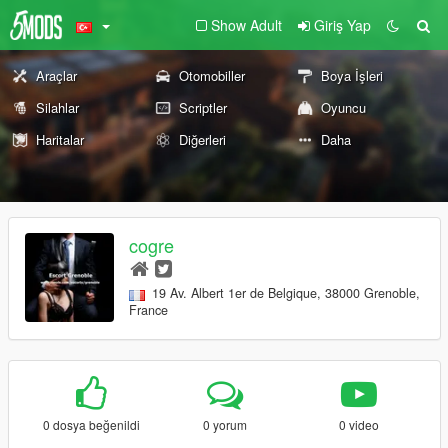
Show Adult
Giriş Yap
Araçlar
Otomobiller
Boya İşleri
Silahlar
Scriptler
Oyuncu
Haritalar
Diğerleri
Daha
cogre
19 Av. Albert 1er de Belgique, 38000 Grenoble,
France
0 dosya beğenildi
0 yorum
0 video