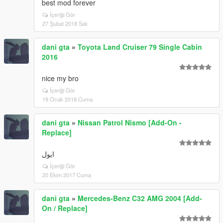
best mod forever
İçeriği Gör
27 Şubat 2018 Salı
dani gta
»
Toyota Land Cruiser 79 Single Cabin
2016
nice my bro
İçeriği Gör
19 Ocak 2018 Cuma
dani gta
»
Nissan Patrol Nismo [Add-On -
Replace]
ایول
İçeriği Gör
20 Ekim 2017 Cuma
dani gta
»
Mercedes-Benz C32 AMG 2004 [Add-
On / Replace]