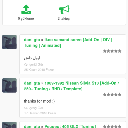
0 yükleme
2 takipçi
dani gta
»
Ikco samand soren [Add-On | OIV |
Tuning | Animated]
ایول داش
İçeriği Gör
25 Kasım 2018 Pazar
dani gta
»
1989-1992 Nissan Silvia S13 [Add-On /
250+ Tuning / RHD / Template]
thanks for mod :)
İçeriği Gör
17 Haziran 2018 Pazar
dani gta
»
Peugeot 405 GLX [Tuning]