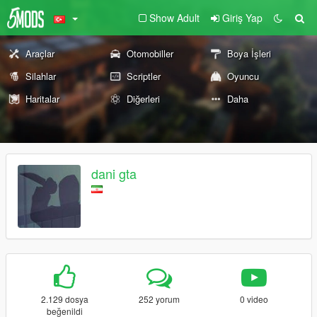
Show Adult
Giriş Yap
Araçlar
Otomobiller
Boya İşleri
Silahlar
Scriptler
Oyuncu
Haritalar
Diğerleri
Daha
dani gta
2.129 dosya
252 yorum
0 video
beğenildi