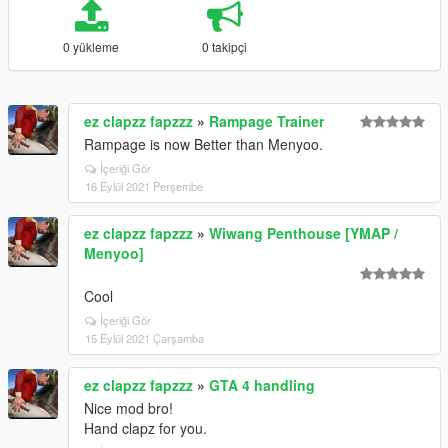
0 yükleme
0 takipçi
ez clapzz fapzzz
»
Rampage Trainer
Rampage is now Better than Menyoo.
İçeriği Gör
16 Eylül 2021 Perşembe
ez clapzz fapzzz
»
Wiwang Penthouse [YMAP /
Menyoo]
Cool
İçeriği Gör
15 Eylül 2021 Çarşamba
ez clapzz fapzzz
»
GTA 4 handling
Nice mod bro!
Hand clapz for you.