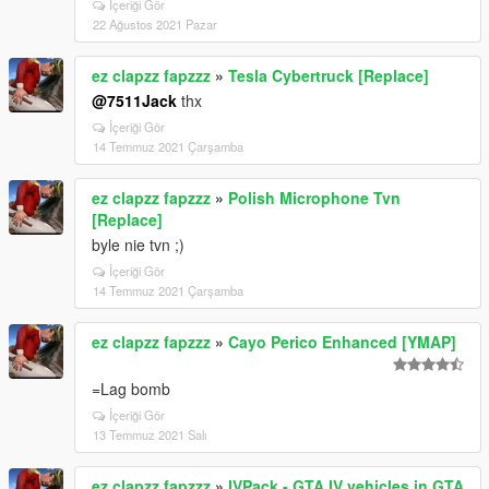
İçeriği Gör
22 Ağustos 2021 Pazar
ez clapzz fapzzz
»
Tesla Cybertruck [Replace]
@7511Jack
thx
İçeriği Gör
14 Temmuz 2021 Çarşamba
ez clapzz fapzzz
»
Polish Microphone Tvn
[Replace]
byle nie tvn ;)
İçeriği Gör
14 Temmuz 2021 Çarşamba
ez clapzz fapzzz
»
Cayo Perico Enhanced [YMAP]
=Lag bomb
İçeriği Gör
13 Temmuz 2021 Salı
ez clapzz fapzzz
»
IVPack - GTA IV vehicles in GTA