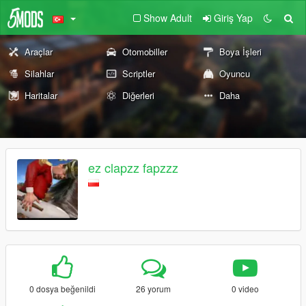
Show Adult
Giriş Yap
Araçlar
Otomobiller
Boya İşleri
Silahlar
Scriptler
Oyuncu
Haritalar
Diğerleri
Daha
ez clapzz fapzzz
0 dosya beğenildi
26 yorum
0 video