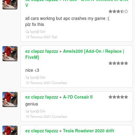
V
all cars working but apc crashes my game :(
plz fix this
İçeriği Gör
13 Temmuz 2021 Salı
ez clapzz fapzzz
»
Amels200 [Add-On / Replace |
FiveM]
nice <3
İçeriği Gör
10 Temmuz 2021 Cumartesi
ez clapzz fapzzz
»
A-7D Corsair II
genius
İçeriği Gör
10 Temmuz 2021 Cumartesi
ez clapzz fapzzz
»
Tesla Roadster 2020 drift