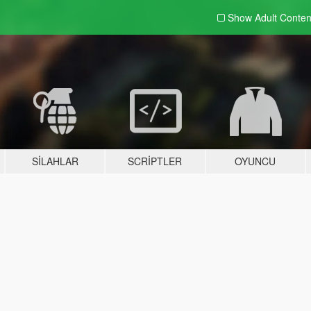
Show Adult
Conten
SILAHLAR
SCRIPTLER
OYUNCU