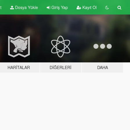
t
Dosya Yükle
Giriş Yap
Kayıt Ol
HARITALAR
DIĞERLERI
DAHA