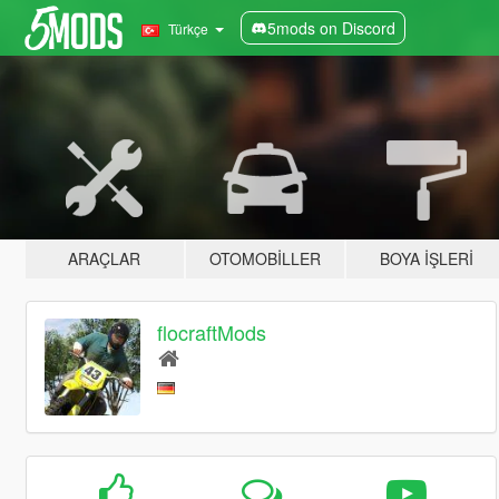
5mods on Discord
Türkçe
ARAÇLAR
OTOMOBILLER
BOYA İŞLERI
flocraftMods