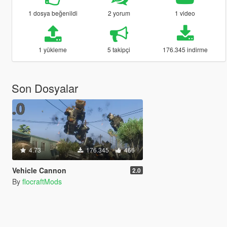
1 dosya beğenildi
2 yorum
1 video
1 yükleme
5 takipçi
176.345 indirme
Son Dosyalar
4.73
176.345
466
Vehicle Cannon
2.0
By
flocraftMods