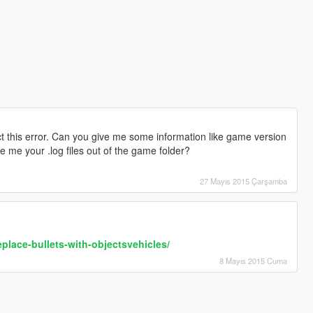
 this error. Can you give me some information like game version
e me your .log files out of the game folder?
27 Mayıs 2015 Çarşamba
eplace-bullets-with-objectsvehicles/
8 Mayıs 2015 Cuma