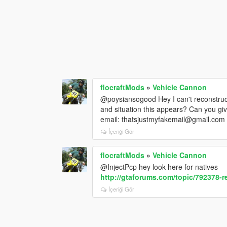
flocraftMods
»
Vehicle Cannon
@poysiansogood Hey I can't reconstruct
and situation this appears? Can you giv
email: thatsjustmyfakemail@gmail.com
İçeriği Gör
flocraftMods
»
Vehicle Cannon
@InjectPcp hey look here for natives
http://gtaforums.com/topic/792378-r
İçeriği Gör