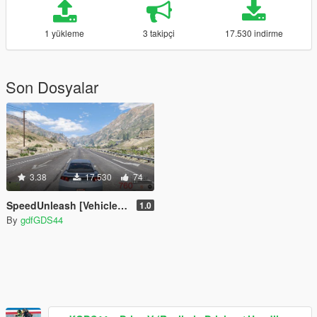
1 yükleme
3 takipçi
17.530 indirme
Son Dosyalar
3.38
17.530
74
SpeedUnleash [Vehicle speed limit remover]
1.0
By
gdfGDS44