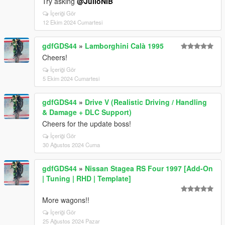
Try asking
@JulioNIB
İçeriği Gör
12 Ekim 2024 Cumartesi
gdfGDS44
»
Lamborghini Calà 1995
Cheers!
İçeriği Gör
5 Ekim 2024 Cumartesi
gdfGDS44
»
Drive V (Realistic Driving / Handling
& Damage + DLC Support)
Cheers for the update boss!
İçeriği Gör
30 Ağustos 2024 Cuma
gdfGDS44
»
Nissan Stagea RS Four 1997 [Add-On
| Tuning | RHD | Template]
More wagons!!
İçeriği Gör
25 Ağustos 2024 Pazar