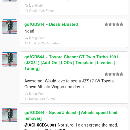
İçeriği Gör
26 Ocak 2025 Pazar
gdfGDS44
»
DisableBusted
Neat!
İçeriği Gör
18 Ocak 2025 Cumartesi
gdfGDS44
»
Toyota Chaser GT Twin Turbo 1991
(JZX81) [Add-On | LODs | Template | Liveries |
Tuning]
Awesome! Would love to see a JZS171W Toyota
Crown Athlete Wagon one day :)
İçeriği Gör
15 Kasım 2024 Cuma
gdfGDS44
»
SpeedUnleash [Vehicle speed limit
remover]
@ACI XCIX-0001
Not sure, I didn't create the mod.