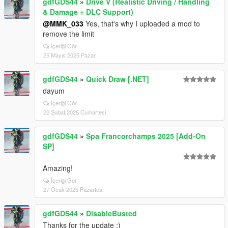
gdfGDS44
»
Drive V (Realistic Driving / Handling
& Damage + DLC Support)
@MMK_033
Yes, that's why I uploaded a mod to
remove the limit
İçeriği Gör
25 Mayıs 2025 Pazar
gdfGDS44
»
Quick Draw [.NET]
dayum
İçeriği Gör
22 Şubat 2025 Cumartesi
gdfGDS44
»
Spa Francorchamps 2025 [Add-On
SP]
Amazing!
İçeriği Gör
27 Ocak 2025 Pazartesi
gdfGDS44
»
DisableBusted
Thanks for the update :)