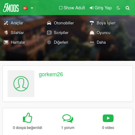
Show Adult
Giriş Yap
Araçlar
Otomobiller
Boya İşleri
Silahlar
Scriptler
Oyuncu
Haritalar
Diğerleri
Daha
gorkem26
0 dosya beğenildi
1 yorum
0 video