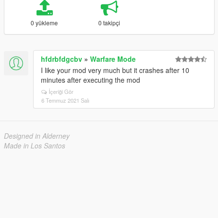
0 yükleme
0 takipçi
hfdrbfdgcbv
»
Warfare Mode
I like your mod very much but it crashes after 10
minutes after executing the mod
İçeriği Gör
6 Temmuz 2021 Salı
Designed in Alderney
Made in Los Santos