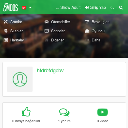
Show Adult
Giriş Yap
Araçlar
Otomobiller
Boya İşleri
Silahlar
Scriptler
Oyuncu
Haritalar
Diğerleri
Daha
hfdrbfdgcbv
0 dosya beğenildi
1 yorum
0 video