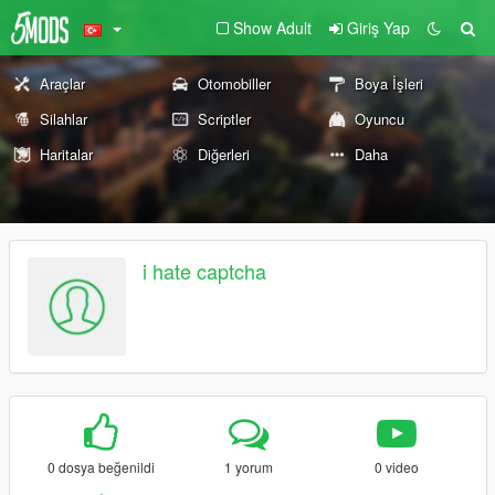
Show Adult
Giriş Yap
Araçlar
Otomobiller
Boya İşleri
Silahlar
Scriptler
Oyuncu
Haritalar
Diğerleri
Daha
i hate captcha
0 dosya beğenildi
1 yorum
0 video