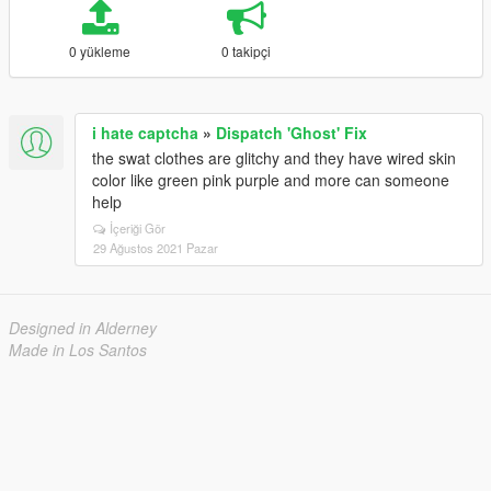
0 yükleme
0 takipçi
i hate captcha
»
Dispatch 'Ghost' Fix
the swat clothes are glitchy and they have wired skin
color like green pink purple and more can someone
help
İçeriği Gör
29 Ağustos 2021 Pazar
Designed in Alderney
Made in Los Santos