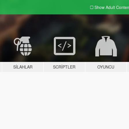
Show Adult
Conten
SILAHLAR
SCRIPTLER
OYUNCU