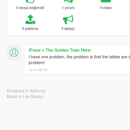
0 dosya beğenildi
1 yorum
0 video
0 yükleme
0 takipçi
iFreex
»
The Golden Train Heist
I have one problem, the problem is that the tables are i
problem!
İçeriği Gör
Designed in Alderney
Made in Los Santos