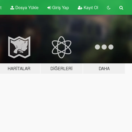
t
Dosya Yükle
Giriş Yap
Kayıt Ol
HARITALAR
DIĞERLERI
DAHA