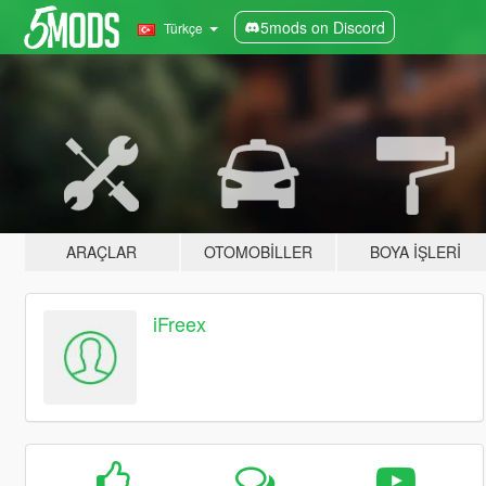
5mods on Discord
Türkçe
ARAÇLAR
OTOMOBILLER
BOYA İŞLERI
iFreex